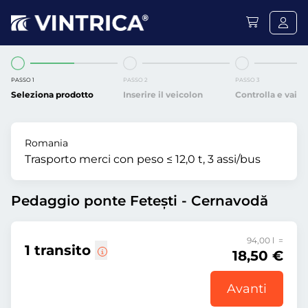
PASSO 1
PASSO 2
PASSO 3
Seleziona prodotto
Inserire il veicolon
Controlla e vai
Romania
Trasporto merci con peso ≤ 12,0 t, 3 assi/bus
Pedaggio ponte Fetești - Cernavodă
94,00 l =
1 transito
18,50 €
Avanti