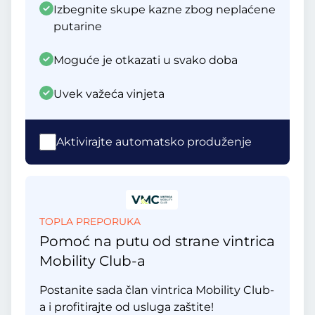
Izbegnite skupe kazne zbog neplaćene
putarine
Moguće je otkazati u svako doba
Uvek važeća vinjeta
Aktivirajte automatsko produženje
TOPLA PREPORUKA
Pomoć na putu od strane vintrica
Mobility Club-a
Postanite sada član vintrica Mobility Club-
a i profitirajte od usluga zaštite!