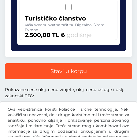
Turističko članstvo
Vaša sveobuhvatna zaštita. Digitalno. Širom
Evrope
2.500,00 TL ₺
godišnje
Stavi u korpu
Prikazane cene uklj. cenu vinjete, uklj. cenu usluge i uklj.
zakonski PDV
Ova veb-stranica koristi kolačiće i slične tehnologije. Neki
kolačići su obavezni, dok druge koristimo mi i treće strane za
analitiku, ponovno ciljanje i prikazivanje personalizovanog
sadržaja i reklamiranja. Treće strane mogu kombinovati ove
TL ₺
TRY
informacije sa drugim podacima prikupljenim u drugim
situacijama. Više informacija o obradi podataka od strane nas