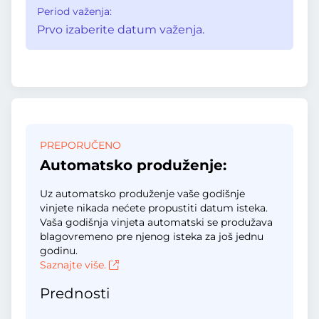
Period važenja:
Prvo izaberite datum važenja.
PREPORUČENO
Automatsko produženje:
Uz automatsko produženje vaše godišnje
vinjete nikada nećete propustiti datum isteka.
Vaša godišnja vinjeta automatski se produžava
blagovremeno pre njenog isteka za još jednu
godinu.
Saznajte više.
Prednosti