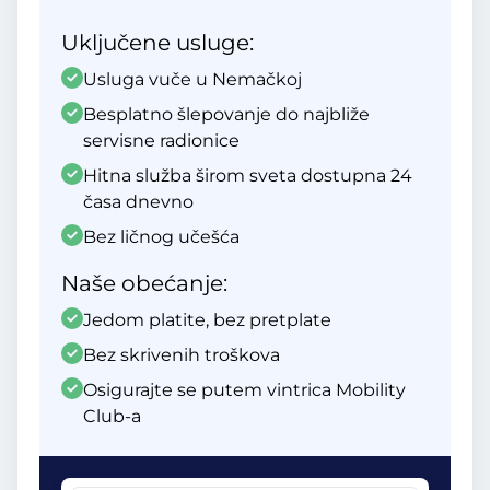
Uključene usluge:
Usluga vuče u Nemačkoj
Besplatno šlepovanje do najbliže
servisne radionice
Hitna služba širom sveta dostupna 24
časa dnevno
Bez ličnog učešća
Naše obećanje:
Jedom platite, bez pretplate
Bez skrivenih troškova
Osigurajte se putem vintrica Mobility
Club-a