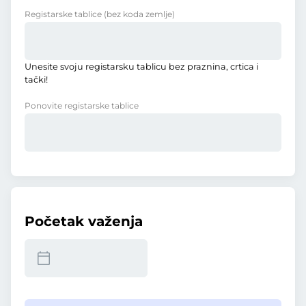
Registarske tablice
(bez koda zemlje)
Unesite svoju registarsku tablicu bez praznina, crtica i
tački!
Ponovite registarske tablice
Početak važenja