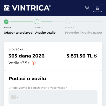
KORAK 1
KORAK 2
KORAK 3
Odaberite proizvod
Unesite vozilo
Proverite i krenite na put
Slovačka
365 dana 2026
5.831,56 TL ₺
Vozila <3,5 t
Podaci o vozilu
U kojoj zemlji je registrovano vaše vozilo?