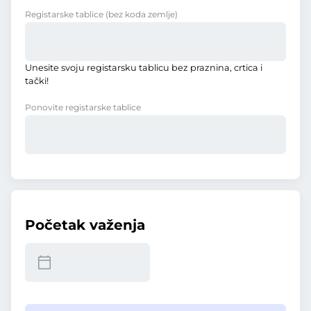
Registarske tablice
(bez koda zemlje)
Unesite svoju registarsku tablicu bez praznina, crtica i
tački!
Ponovite registarske tablice
Početak važenja