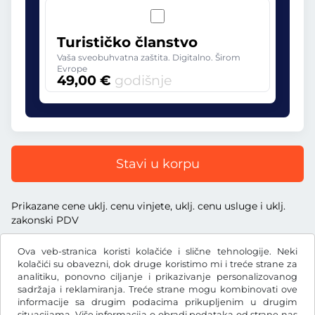
Turističko članstvo
Vaša sveobuhvatna zaštita. Digitalno. Širom
Evrope
49,00 €
godišnje
Stavi u korpu
Prikazane cene uklj. cenu vinjete, uklj. cenu usluge i uklj.
zakonski PDV
Ova veb-stranica koristi kolačiće i slične tehnologije. Neki
kolačići su obavezni, dok druge koristimo mi i treće strane za
analitiku, ponovno ciljanje i prikazivanje personalizovanog
sadržaja i reklamiranja. Treće strane mogu kombinovati ove
€
EUR
informacije sa drugim podacima prikupljenim u drugim
situacijama. Više informacija o obradi podataka od strane nas