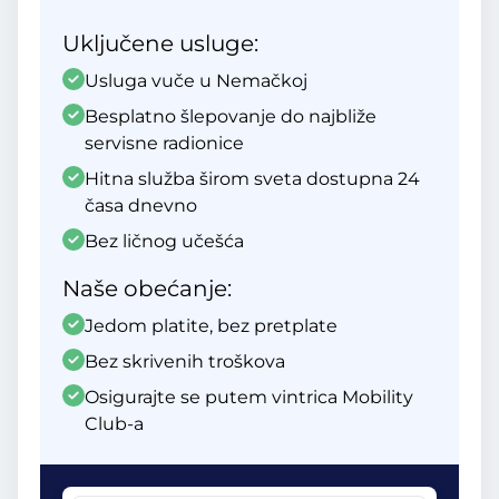
Uključene usluge:
Usluga vuče u Nemačkoj
Besplatno šlepovanje do najbliže
servisne radionice
Hitna služba širom sveta dostupna 24
časa dnevno
Bez ličnog učešća
Naše obećanje:
Jedom platite, bez pretplate
Bez skrivenih troškova
Osigurajte se putem vintrica Mobility
Club-a