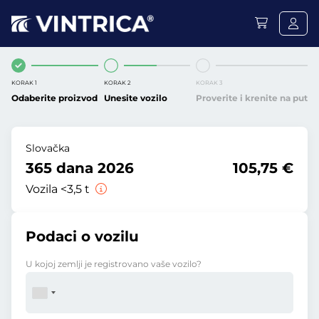
KORAK 1
KORAK 2
KORAK 3
Odaberite proizvod
Unesite vozilo
Proverite i krenite na put
Slovačka
365 dana 2026
105,75 €
Vozila <3,5 t
Podaci o vozilu
U kojoj zemlji je registrovano vaše vozilo?