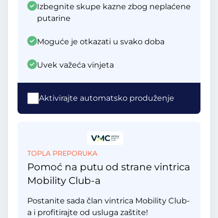
Izbegnite skupe kazne zbog neplaćene
putarine
Moguće je otkazati u svako doba
Uvek važeća vinjeta
Aktivirajte automatsko produženje
TOPLA PREPORUKA
Pomoć na putu od strane vintrica
Mobility Club-a
Postanite sada član vintrica Mobility Club-
a i profitirajte od usluga zaštite!