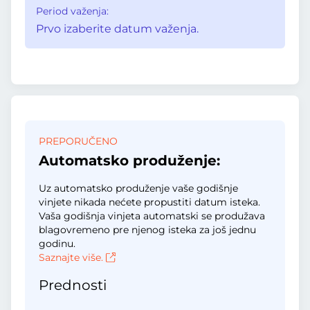
Period važenja:
Prvo izaberite datum važenja.
PREPORUČENO
Automatsko produženje:
Uz automatsko produženje vaše godišnje
vinjete nikada nećete propustiti datum isteka.
Vaša godišnja vinjeta automatski se produžava
blagovremeno pre njenog isteka za još jednu
godinu.
Saznajte više.
Prednosti