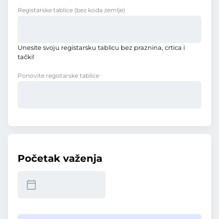
Registarske tablice
(bez koda zemlje)
Unesite svoju registarsku tablicu bez praznina, crtica i
tački!
Ponovite registarske tablice
Početak važenja