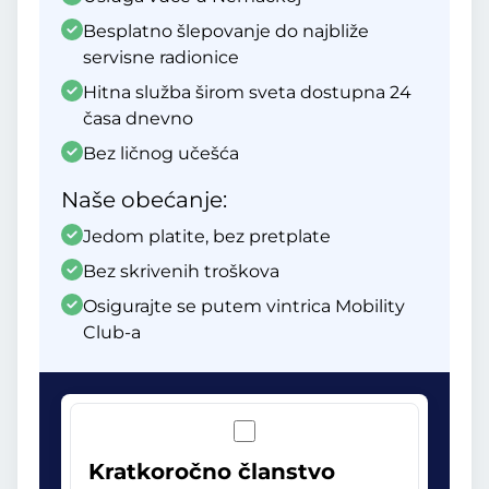
Besplatno šlepovanje do najbliže
servisne radionice
Hitna služba širom sveta dostupna 24
časa dnevno
Bez ličnog učešća
Naše obećanje:
Jedom platite, bez pretplate
Bez skrivenih troškova
Osigurajte se putem vintrica Mobility
Club-a
Kratkoročno članstvo