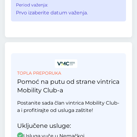
Period važenja:
Prvo izaberite datum važenja.
TOPLA PREPORUKA
Pomoć na putu od strane vintrica
Mobility Club-a
Postanite sada član vintrica Mobility Club-
a i profitirajte od usluga zaštite!
Uključene usluge:
Usluga vuče u Nemačkoj