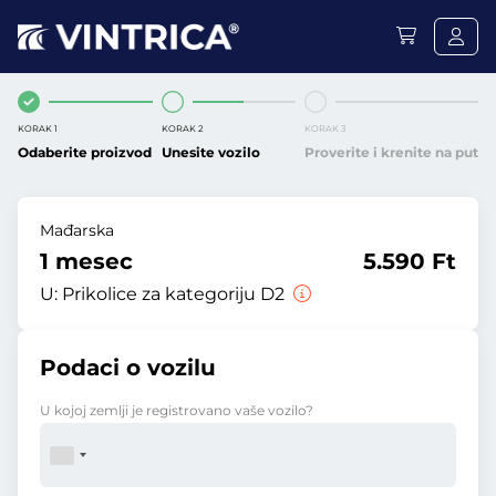
KORAK 1
KORAK 2
KORAK 3
Odaberite proizvod
Unesite vozilo
Proverite i krenite na put
Mađarska
1 mesec
5.590 Ft
U:
Prikolice za kategoriju D2
Podaci o vozilu
U kojoj zemlji je registrovano vaše vozilo?