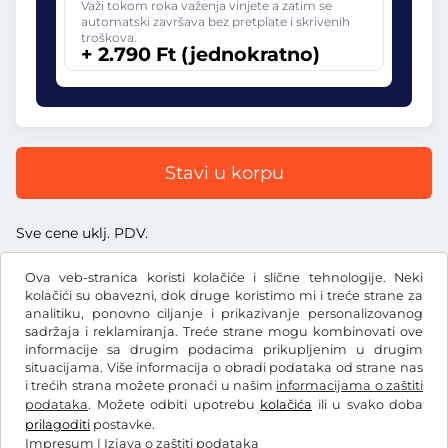
Važi tokom roka važenja vinjete a zatim se
automatski završava bez pretplate i skrivenih
troškova.
+ 2.790 Ft (jednokratno)
Stavi u korpu
Sve cene uklj. PDV.
Ova veb-stranica koristi kolačiće i slične tehnologije. Neki
kolačići su obavezni, dok druge koristimo mi i treće strane za
analitiku, ponovno ciljanje i prikazivanje personalizovanog
sadržaja i reklamiranja. Treće strane mogu kombinovati ove
Ft
HUF
informacije sa drugim podacima prikupljenim u drugim
situacijama. Više informacija o obradi podataka od strane nas
i trećih strana možete pronaći u našim
informacijama o zaštiti
Facebook
Instagram
podataka
. Možete odbiti upotrebu
kolačića
ili u svako doba
prilagoditi
postavke.
Opšti uslovi poslovanja / pravo na opoziv
Impresum
|
Izjava o zaštiti podataka