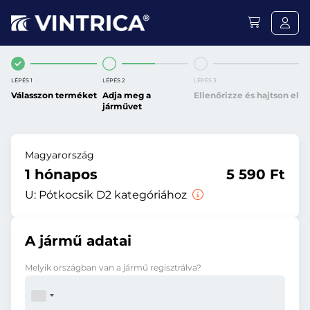
LÉPÉS 1
LÉPÉS 2
LÉPÉS 3
Válasszon terméket
Adja meg a
Ellenőrizze és hajtson el
járművet
Magyarország
1 hónapos
5 590 Ft
U:
Pótkocsik D2 kategóriához
A jármű adatai
Melyik országban van a jármű regisztrálva?