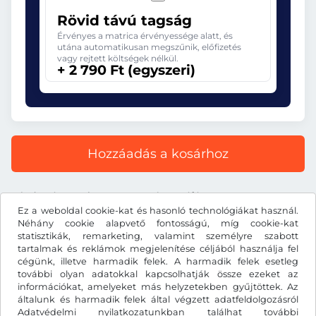
Rövid távú tagság
Érvényes a matrica érvényessége alatt, és
utána automatikusan megszűnik, előfizetés
vagy rejtett költségek nélkül.
+ 2 790 Ft (egyszeri)
Hozzáadás a kosárhoz
Minden ár tartalmazza a törvényes áfát.
Ez a weboldal cookie-kat és hasonló technológiákat használ.
Néhány cookie alapvető fontosságú, míg cookie-kat
statisztikák, remarketing, valamint személyre szabott
tartalmak és reklámok megjelenítése céljából használja fel
cégünk, illetve harmadik felek. A harmadik felek esetleg
Ft
HUF
további olyan adatokkal kapcsolhatják össze ezeket az
információkat, amelyeket más helyzetekben gyűjtöttek. Az
általunk és harmadik felek által végzett adatfeldolgozásról
Adatvédelmi nyilatkozatunkban
Facebook
Instagram
találhat további