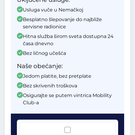
Usluga vuče u Nemačkoj
Besplatno šlepovanje do najbliže
servisne radionice
Hitna služba širom sveta dostupna 24
časa dnevno
Bez ličnog učešća
Naše obećanje:
Jedom platite, bez pretplate
Bez skrivenih troškova
Osigurajte se putem vintrica Mobility
Club-a