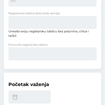
Registarske tablice
(bez koda zemlje)
Unesite svoju registarsku tablicu bez praznina, crtica i
tački!
Ponovite registarske tablice
Početak važenja