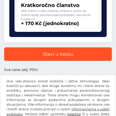
Kratkoročno članstvo
Važi tokom roka važenja vinjete a zatim se
automatski završava bez pretplate i skrivenih
troškova.
+ 170 Kč (jednokratno)
Stavi u korpu
Sve cene uklj. PDV.
Ova veb-stranica koristi kolačiće i slične tehnologije. Neki
kolačići su obavezni, dok druge koristimo mi i treće strane za
analitiku, ponovno ciljanje i prikazivanje personalizovanog
sadržaja i reklamiranja. Treće strane mogu kombinovati ove
Kč
CZK
informacije sa drugim podacima prikupljenim u drugim
situacijama. Više informacija o obradi podataka od strane nas
i trećih strana možete pronaći u našim
informacijama o zaštiti
Facebook
Instagram
podataka
. Možete odbiti upotrebu
kolačića
ili u svako doba