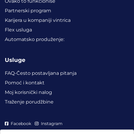
Ovako to funkcioniše
Partnerski program
Karijera u kompaniji vintrica
Flex usluga
Automatsko produženje:
Usluge
FAQ-Često postavljana pitanja
Pomoć i kontakt
Moj korisnički nalog
Traženje porudžbine
Facebook
Instagram