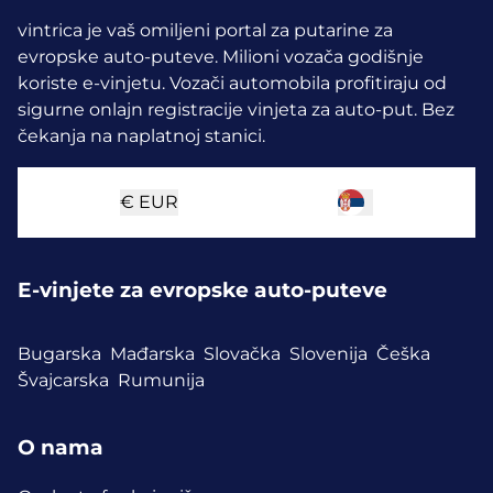
vintrica je vaš omiljeni portal za putarine za
evropske auto-puteve. Milioni vozača godišnje
koriste e-vinjetu.
Vozači automobila profitiraju od
sigurne onlajn registracije vinjeta za auto-put. Bez
čekanja na naplatnoj stanici.
€
EUR
E-vinjete za evropske auto-puteve
Bugarska
Mađarska
Slovačka
Slovenija
Češka
Švajcarska
Rumunija
O nama