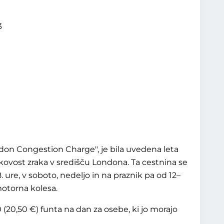
3
don Congestion Charge
, je bila uvedena leta
akovost zraka v središču Londona. Ta cestnina se
ure, v soboto, nedeljo in na praznik pa od 12–
 motorna kolesa.
0 (20,50 €) funta na dan za osebe, ki jo morajo