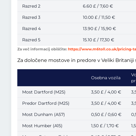
Razred 2
6.60 £ / 7,60 €
Razred 3
10.00 £ / 11,50 €
Razred 4
13.90 £ / 15,90 €
Razred 5
15.10 £ / 17,30 €
Za več informacij obiščite:
https://www.m6toll.co.uk/pricing-t
Za določene mostove in predore v Veliki Britaniji
Vo
Osebna vozila
pr
Most Dartford (M25)
3,50 £ / 4,00 €
3,
Predor Dartford (M25)
3,50 £ / 4,00 €
3,
Most Dunham (A57)
0,50 £ / 0,60 €
0,
Most Humber (A15)
1,50 £ / 1,70 €
1,