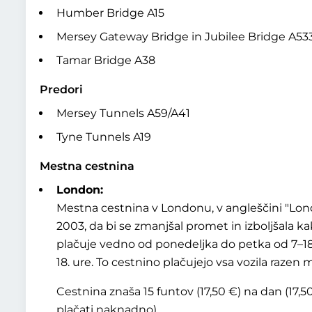
Humber Bridge A15
Mersey Gateway Bridge in Jubilee Bridge A53
Tamar Bridge A38
Predori
Mersey Tunnels A59/A41
Tyne Tunnels A19
Mestna cestnina
London:
Mestna cestnina v Londonu, v angleščini
Lon
2003, da bi se zmanjšal promet in izboljšala k
plačuje vedno od ponedeljka do petka od 7–18. 
18. ure. To cestnino plačujejo vsa vozila razen
Cestnina znaša 15 funtov (17,50 €) na dan (17,5
plačati naknadno).