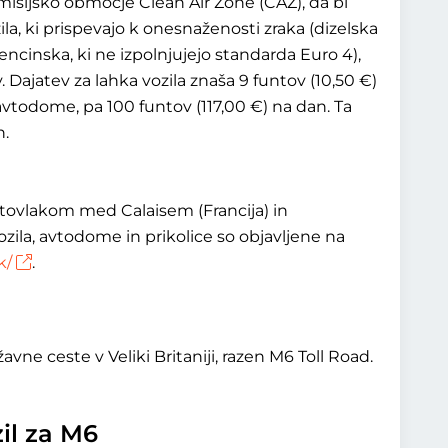
isijsko območje Clean Air Zone (CAZ), da bi
ila, ki prispevajo k onesnaženosti zraka (dizelska
 bencinska, ki ne izpolnjujejo standarda Euro 4),
 Dajatev za lahka vozila znaša 9 funtov (10,50 €)
 avtodome, pa 100 funtov (117,00 €) na dan. Ta
n.
avtovlakom med Calaisem (Francija) in
zila, avtodome in prikolice so objavljene na
k/
.
vne ceste v Veliki Britaniji, razen M6 Toll Road.
zil za M6