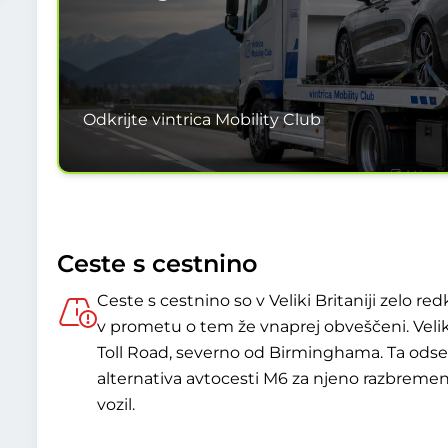
Odkrijte vintrica Mobility Club
Ceste s cestnino
Ceste s cestnino so v Veliki Britaniji zelo r
v prometu o tem že vnaprej obveščeni. Veli
Toll Road, severno od Birminghama. Ta odsek
alternativa avtocesti M6 za njeno razbremen
vozil.