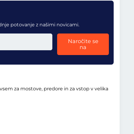
dnje potovanje z našimi novicami.
Naročite se
na
vsem za mostove, predore in za vstop v velika