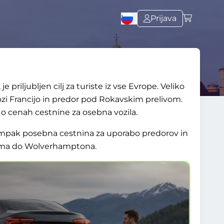
Prijava
 priljubljen cilj za turiste iz vse Evrope. Veliko
ozi Francijo in predor pod Rokavskim prelivom.
o cenah cestnine za osebna vozila.
a, ampak posebna cestnina za uporabo predorov in
ama do Wolverhamptona.