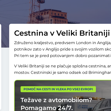
Cestnina v Veliki Britaniji
Združeno kraljestvo, predvsem London in Anglija, je
potnikov zato v Anglijo pride s svojim vozilom sk
Pri tem se je pred potovanjem dobro pozanimati 
V Veliki Britaniji se ne plačuje splošna cestnin
mostov. Cestninski je samo odsek od Brimingh
POMOČ NA CESTI IN VLEKA PO VSEJ EVROPI
Težave z avtomobilom?
Pomagamo
24/7.