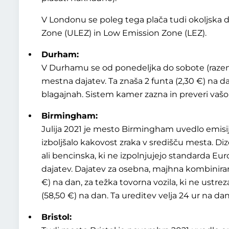
V Londonu se poleg tega plača tudi okoljska d
Zone (ULEZ) in Low Emission Zone (LEZ).
Durham:
V Durhamu se od ponedeljka do sobote (razen 
mestna dajatev. Ta znaša 2 funta (2,30 €) na da
blagajnah. Sistem kamer zazna in preveri vašo 
Birmingham:
Julija 2021 je mesto Birmingham uvedlo emisi
izboljšalo kakovost zraka v središču mesta. Dize
ali bencinska, ki ne izpolnjujejo standarda Eu
dajatev. Dajatev za osebna, majhna kombinirana
€) na dan, za težka tovorna vozila, ki ne ustr
(58,50 €) na dan. Ta ureditev velja 24 ur na dan
Bristol: