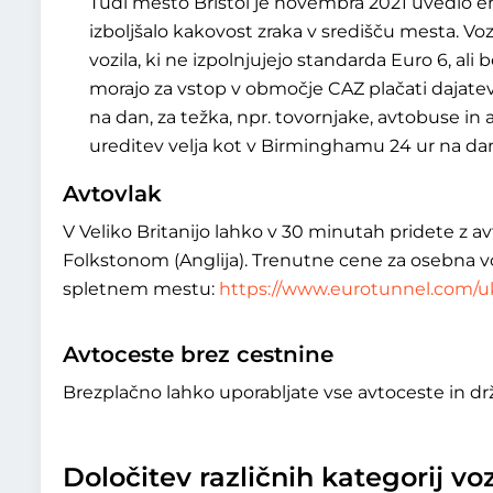
Tudi mesto Bristol je novembra 2021 uvedlo em
izboljšalo kakovost zraka v središču mesta. Voz
vozila, ki ne izpolnjujejo standarda Euro 6, ali
morajo za vstop v območje CAZ plačati dajatev.
na dan, za težka, npr. tovornjake, avtobuse in
ureditev velja kot v Birminghamu 24 ur na da
Avtovlak
V Veliko Britanijo lahko v 30 minutah pridete z 
Folkstonom (Anglija). Trenutne cene za osebna vo
spletnem mestu:
https://www.eurotunnel.com/u
Avtoceste brez cestnine
Brezplačno lahko uporabljate vse avtoceste in drža
Določitev različnih kategorij vo