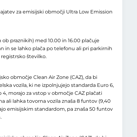
ajatev za emisijski območji Ultra Low Emission
ob praznikih) med 10.00 in 16.00 plačuje
n in se lahko plača po telefonu ali pri parkirnih
registrsko številko.
jsko območje Clean Air Zone (CAZ), da bi
lska vozila, ki ne izpolnjujejo standarda Euro 6,
ro 4, morajo za vstop v območje CAZ plačati
 ali lahka tovorna vozila znaša 8 funtov (9,40
ezajo emisijskim standardom, pa znaša 50 funtov
.