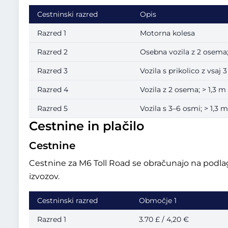
Cestninski razred
Opis
Razred 1
Motorna kolesa
Razred 2
Osebna vozila z 2 osema;
Razred 3
Vozila s prikolico z vsaj
Razred 4
Vozila z 2 osema; > 1,3 
Razred 5
Vozila s 3–6 osmi; > 1,3 
Cestnine in plačilo
Cestnine
Cestnine za M6 Toll Road se obračunajo na podlagi 
izvozov.
Cestninski razred
Območje 1
Razred 1
3.70 £ / 4,20 €