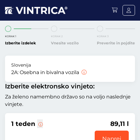
KORAK 1
KORAK 2
KORAK 3
Izberite izdelek
Vnesite vozilo
Preverite in pojdite
Slovenija
2A:
Osebna in bivalna vozila
Izberite elektronsko vinjeto:
Za želeno namembno državo so na voljo naslednje
vinjete.
1 teden
89,11 l
Naprej