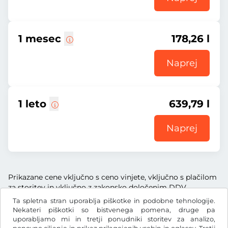
1 mesec
178,26 l
Naprej
1 leto
639,79 l
Naprej
Prikazane cene vključno s ceno vinjete, vključno s plačilom
za storitev in vključno z zakonsko določenim DDV.
Ta spletna stran uporablja piškotke in podobne tehnologije.
Nekateri piškotki so bistvenega pomena, druge pa
uporabljamo mi in tretji ponudniki storitev za analizo,