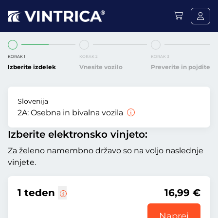
KORAK 1
KORAK 2
KORAK 3
Izberite izdelek
Vnesite vozilo
Preverite in pojdite
Slovenija
2A:
Osebna in bivalna vozila
Izberite elektronsko vinjeto:
Za želeno namembno državo so na voljo naslednje
vinjete.
1 teden
16,99 €
Naprej