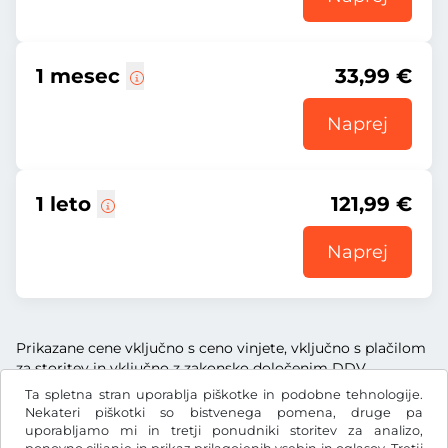
1 mesec
33,99 €
Naprej
1 leto
121,99 €
Naprej
Prikazane cene vključno s ceno vinjete, vključno s plačilom
za storitev in vključno z zakonsko določenim DDV.
Ta spletna stran uporablja piškotke in podobne tehnologije.
Nekateri piškotki so bistvenega pomena, druge pa
uporabljamo mi in tretji ponudniki storitev za analizo,