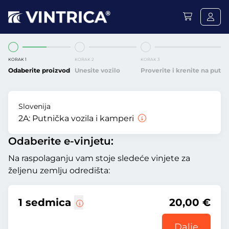
KORAK 1
KORAK 2
KORAK 3
Odaberite proizvod
Unesite vozilo
Proverite i krenite na put
Slovenija
2A:
Putnička vozila i kamperi
Odaberite e-vinjetu:
Na raspolaganju vam stoje sledeće vinjete za
željenu zemlju odredišta:
1 sedmica
20,00 €
Dalje