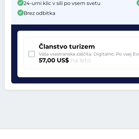
24-urni klic v sili po vsem svetu
Brez odbitka
Članstvo turizem
Vaša vsestranska zaščita. Digitalno. Po vsej Ev
57,00 US$
na leto