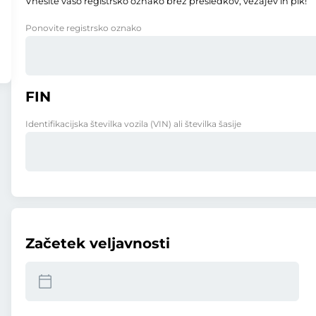
Vnesite vašo registrsko oznako brez presledkov, vezajev in pik!
Ponovite registrsko oznako
FIN
Identifikacijska številka vozila (VIN) ali številka šasije
Začetek veljavnosti