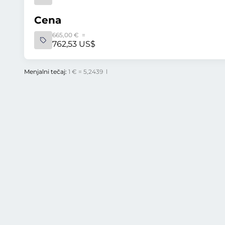
Cena
665,00 € =
762,53 US$
Menjalni tečaj:
1 € = 5,2439 l