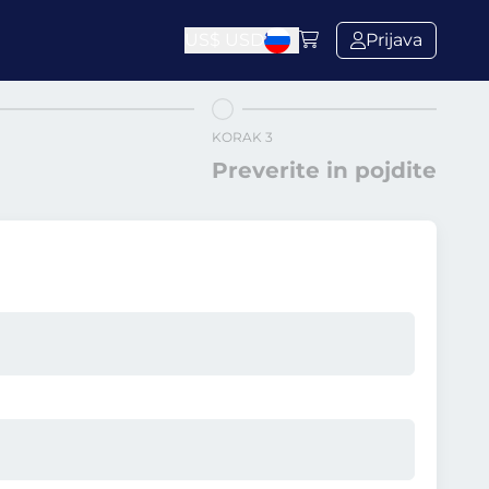
US$
USD
Prijava
KORAK 3
Preverite in pojdite