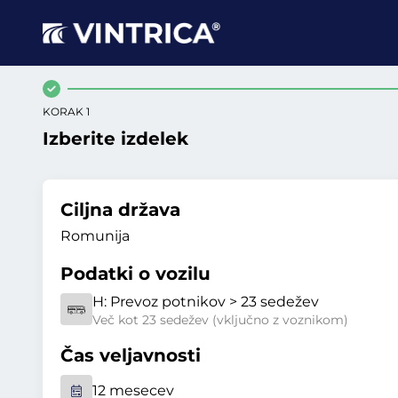
KORAK 1
Izberite izdelek
Ciljna država
Romunija
Podatki o vozilu
H:
Prevoz potnikov > 23 sedežev
Več kot 23 sedežev (vključno z voznikom)
Čas veljavnosti
12 mesecev