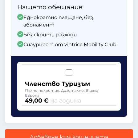
Нашето обещание:
Еднократно плащане, без
абонамент
Без скрити разходи
Сигурност от vintrica Mobility Club
Членство Туризъм
Пълно покритие. Дигитално. В цяла
Европа
49,00 €
на година
Добавяне към кошницата