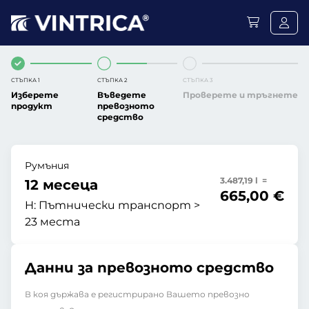
СТЪПКА 1
СТЪПКА 2
СТЪПКА 3
Изберете
Въведете
Проверете и тръгнете
продукт
превозното
средство
Румъния
3.487,19 l =
12 месеца
665,00 €
H:
Пътнически транспорт >
23 места
Данни за превозното средство
В коя държава е регистрирано Вашето превозно