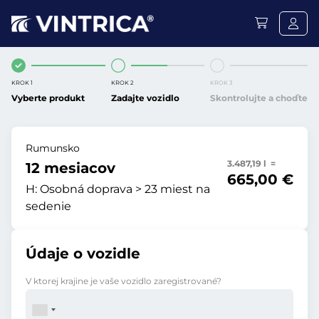
KROK 1
KROK 2
KROK 3
Vyberte produkt
Zadajte vozidlo
Skontrolujte a choďte
Rumunsko
3.487,19 l =
12 mesiacov
665,00 €
H:
Osobná doprava > 23 miest na
sedenie
Údaje o vozidle
V ktorej krajine je vaše vozidlo zaregistrované?