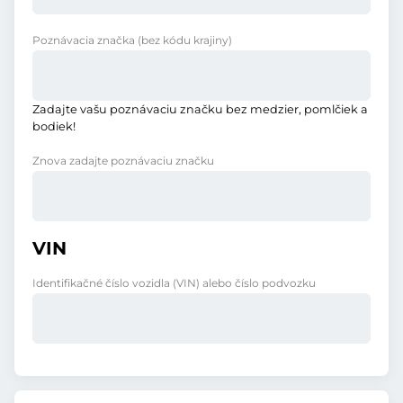
Poznávacia značka
(bez kódu krajiny)
Zadajte vašu poznávaciu značku bez medzier, pomlčiek a
bodiek!
Znova zadajte poznávaciu značku
VIN
Identifikačné číslo vozidla (VIN) alebo číslo podvozku