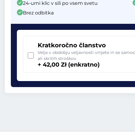
24-urni klic v sili po vsem svetu
Brez odbitka
Kratkoročno članstvo
Velja v obdobju veljavnosti vinjete in se sam
ali skritih stroškov.
+ 42,00 Zł (enkratno)