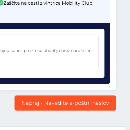
Zaščita na cesti z vintrica Mobility Club
odejno konča po izteku obdobja brez naročnine
Naprej - Navedite e-poštni naslov