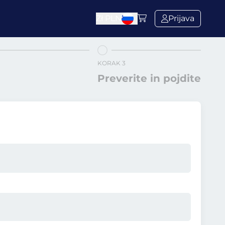
Zł
PLN
Prijava
KORAK 3
Preverite in pojdite