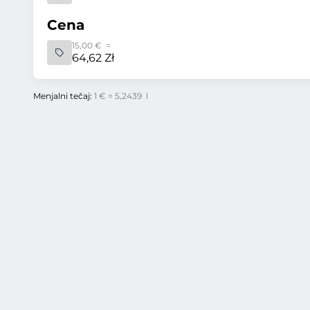
Cena
15,00 € =
64,62 Zł
Menjalni tečaj:
1 € = 5,2439 l