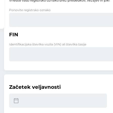
Vnesite vašo registrsko oznako brez presledkov, vezajev in pik!
Ponovite registrsko oznako
FIN
Identifikacijska številka vozila (VIN) ali številka šasije
Začetek veljavnosti