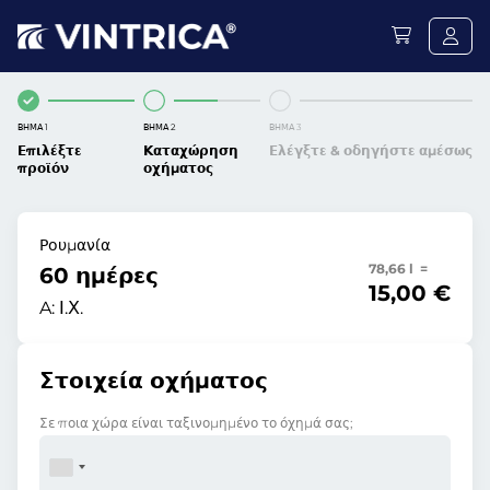
ΒΉΜΑ 1
ΒΉΜΑ 2
ΒΉΜΑ 3
Επιλέξτε
Καταχώρηση
Ελέγξτε & οδηγήστε αμέσως
προϊόν
οχήματος
Ρουμανία
78,66 l =
60 ημέρες
15,00 €
A:
Ι.Χ.
Στοιχεία οχήματος
Σε ποια χώρα είναι ταξινομημένο το όχημά σας;