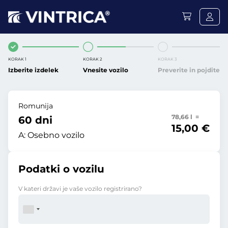
KORAK 1
KORAK 2
KORAK 3
Izberite izdelek
Vnesite vozilo
Preverite in pojdite
Romunija
78,66 l =
60 dni
15,00 €
A:
Osebno vozilo
Podatki o vozilu
V kateri državi je vaše vozilo registrirano?