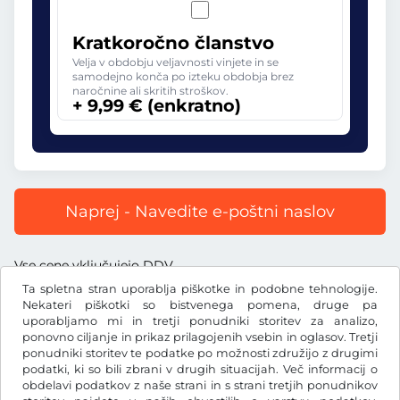
Kratkoročno članstvo
Velja v obdobju veljavnosti vinjete in se
samodejno konča po izteku obdobja brez
naročnine ali skritih stroškov.
+ 9,99 € (enkratno)
Naprej - Navedite e-poštni naslov
Vse cene vključujejo DDV.
Ta spletna stran uporablja piškotke in podobne tehnologije.
Nekateri piškotki so bistvenega pomena, druge pa
uporabljamo mi in tretji ponudniki storitev za analizo,
ponovno ciljanje in prikaz prilagojenih vsebin in oglasov. Tretji
ponudniki storitev te podatke po možnosti združijo z drugimi
€
EUR
podatki, ki so bili zbrani v drugih situacijah. Več informacij o
obdelavi podatkov z naše strani in s strani tretjih ponudnikov