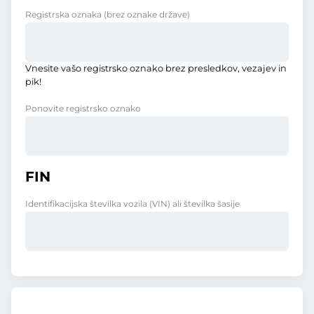
Registrska oznaka
(brez oznake države)
Vnesite vašo registrsko oznako brez presledkov, vezajev in
pik!
Ponovite registrsko oznako
FIN
Identifikacijska številka vozila (VIN) ali številka šasije