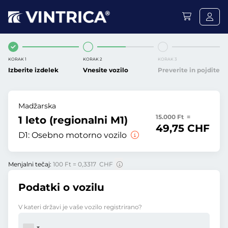
KORAK 1
KORAK 2
KORAK 3
Izberite izdelek
Vnesite vozilo
Preverite in pojdite
Madžarska
15.000 Ft =
1 leto (regionalni M1)
49,75 CHF
D1:
Osebno motorno vozilo
Menjalni tečaj:
100 Ft = 0,3317 CHF
Podatki o vozilu
V kateri državi je vaše vozilo registrirano?