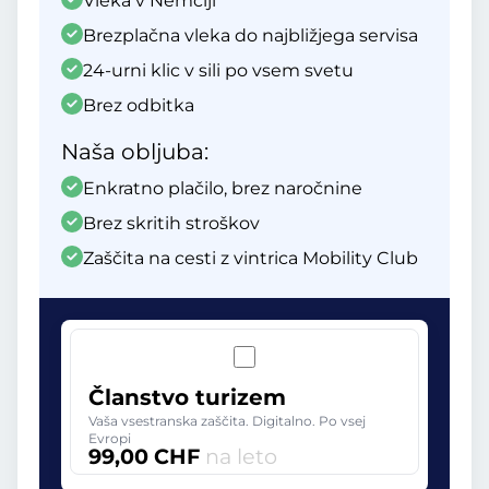
Vleka v Nemčiji
Brezplačna vleka do najbližjega servisa
24-urni klic v sili po vsem svetu
Brez odbitka
Naša obljuba:
Enkratno plačilo, brez naročnine
Brez skritih stroškov
Zaščita na cesti z vintrica Mobility Club
Članstvo turizem
Vaša vsestranska zaščita. Digitalno. Po vsej
Evropi
99,00 CHF
na leto