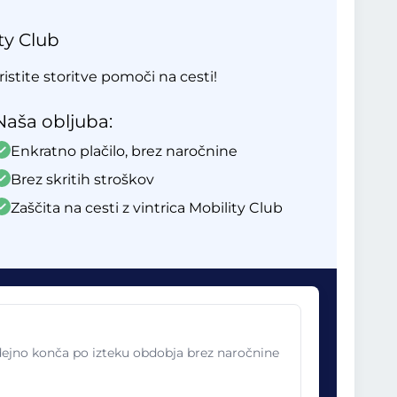
ty Club
ristite storitve pomoči na cesti!
Naša obljuba:
Enkratno plačilo, brez naročnine
Brez skritih stroškov
Zaščita na cesti z vintrica Mobility Club
odejno konča po izteku obdobja brez naročnine