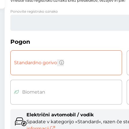
Vnesite vašo registrsko oznako brez presledkov, vezajev in pik!
Ponovite registrsko oznako
Pogon
Standardno gorivo
Biometan
Električni avtomobil / vodik
Spadate v kategorijo »Standard«, razen če ste 
informacij