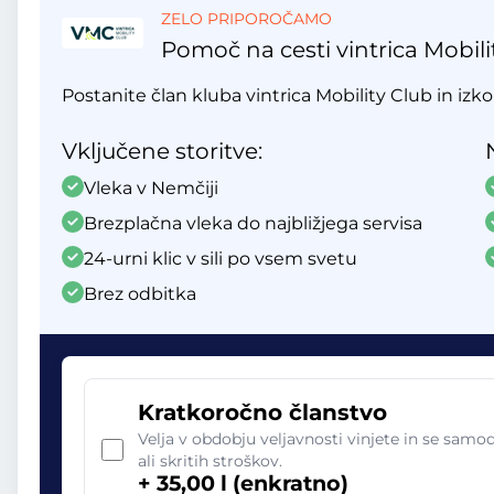
ZELO PRIPOROČAMO
Pomoč na cesti vintrica Mobili
Postanite član kluba vintrica Mobility Club in izko
Vključene storitve:
Vleka v Nemčiji
Brezplačna vleka do najbližjega servisa
24-urni klic v sili po vsem svetu
Brez odbitka
Kratkoročno članstvo
Velja v obdobju veljavnosti vinjete in se sam
ali skritih stroškov.
+ 35,00 l (enkratno)