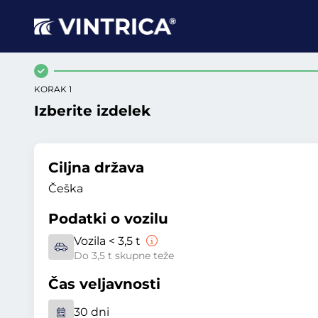
KORAK 1
Izberite izdelek
Ciljna država
Češka
Podatki o vozilu
Vozila < 3,5 t
Do 3,5 t skupne teže
Čas veljavnosti
30 dni