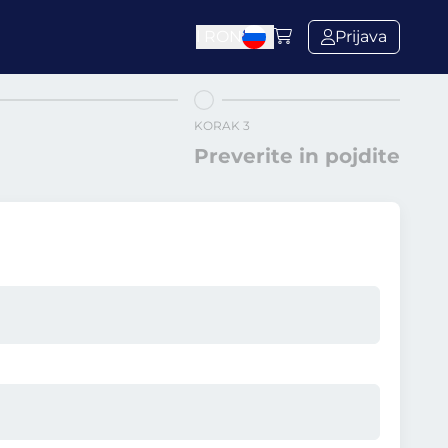
l
RON
Prijava
KORAK 3
Preverite in pojdite