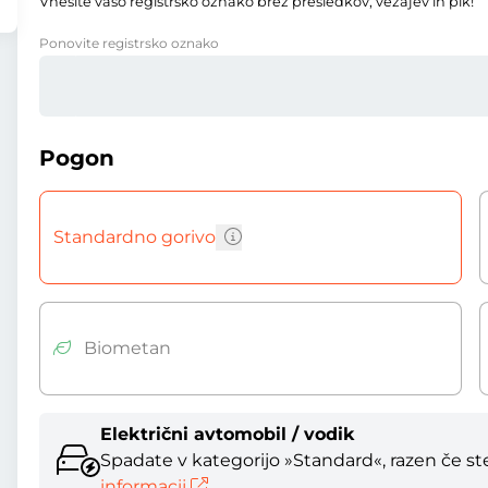
Vnesite vašo registrsko oznako brez presledkov, vezajev in pik!
Ponovite registrsko oznako
Pogon
Standardno gorivo
Biometan
Električni avtomobil / vodik
Spadate v kategorijo »Standard«, razen če ste 
informacij