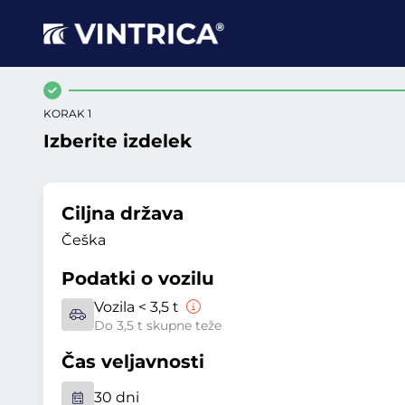
KORAK 1
Izberite izdelek
Ciljna država
Češka
Podatki o vozilu
Vozila < 3,5 t
Do 3,5 t skupne teže
Čas veljavnosti
30 dni