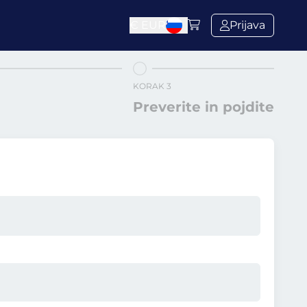
€
EUR
Prijava
KORAK 3
Preverite in pojdite