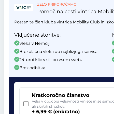
ZELO PRIPOROČAMO
Pomoč na cesti vintrica Mobili
Postanite član kluba vintrica Mobility Club in izko
Vključene storitve:
Vleka v Nemčiji
Brezplačna vleka do najbližjega servisa
24-urni klic v sili po vsem svetu
Brez odbitka
Kratkoročno članstvo
Velja v obdobju veljavnosti vinjete in se sam
ali skritih stroškov.
+ 6,99 € (enkratno)