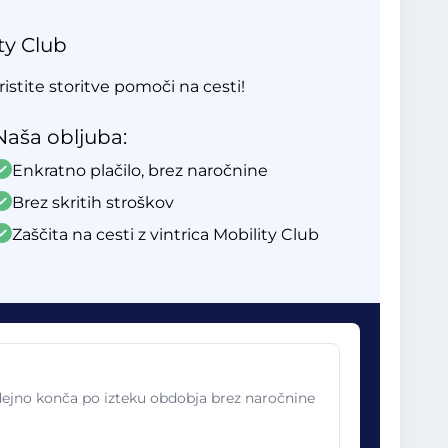
ty Club
ristite storitve pomoči na cesti!
Naša obljuba:
Enkratno plačilo, brez naročnine
Brez skritih stroškov
Zaščita na cesti z vintrica Mobility Club
odejno konča po izteku obdobja brez naročnine