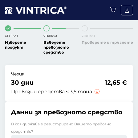
СТЪПКА 1
СТЪПКА 2
СТЪПКА 3
Изберете
Въведете
Проверете и тръгнете
продукт
превозното
средство
Чехия
30 дни
12,65 €
Превозни средства < 3,5 тона
Данни за превозното средство
В коя държава е регистрирано Вашето превозно
средство?