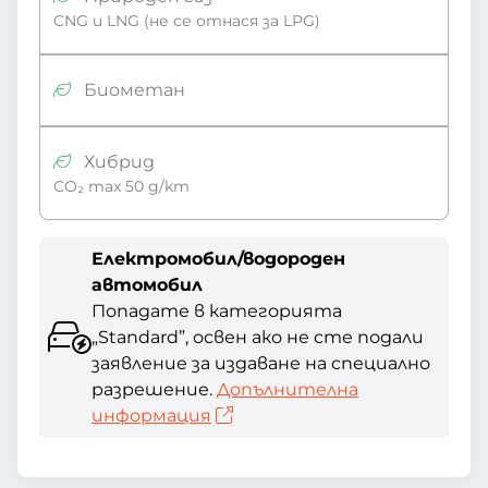
CNG и LNG (не се отнася за LPG)
Биометан
Хибрид
CO₂ max 50 g/km
Електромобил/водороден
автомобил
Попадате в категорията
„Standard”, освен ако не сте подали
заявление за издаване на специално
разрешение.
Допълнителна
информация