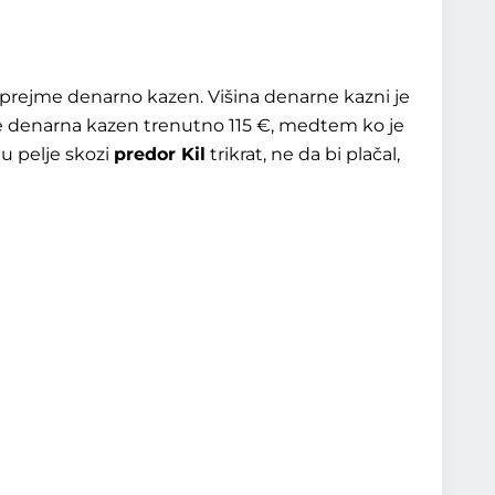
o prejme denarno kazen. Višina denarne kazni je
e denarna kazen trenutno 115 €, medtem ko je
u pelje skozi
predor Kil
trikrat, ne da bi plačal,