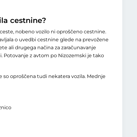
ila cestnine?
este, nobeno vozilo ni oproščeno cestnine.
ravljala o uvedbi cestnine glede na prevožene
jete ali drugega načina za zaračunavanje
iji. Potovanje z avtom po Nizozemski je tako
de so oproščena tudi nekatera vozila. Mednje
znico