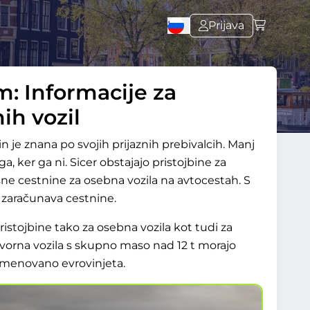
Prijava
: Informacije za
ih vozil
in je znana po svojih prijaznih prebivalcih. Manj
a, ker ga ni. Sicer obstajajo pristojbine za
šne cestnine za osebna vozila na avtocestah. S
 zaračunava cestnine.
istojbine tako za osebna vozila kot tudi za
ovorna vozila s skupno maso nad 12 t morajo
 imenovano evrovinjeta.