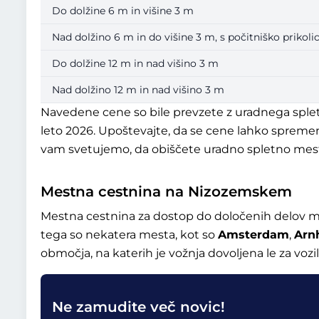
Do dolžine 6 m in višine 3 m
Nad dolžino 6 m in do višine 3 m, s počitniško prikolic
Do dolžine 12 m in nad višino 3 m
Nad dolžino 12 m in nad višino 3 m
Navedene cene so bile prevzete z uradnega splet
leto 2026. Upoštevajte, da se cene lahko spremen
vam svetujemo, da obiščete uradno spletno mes
Mestna cestnina na Nizozemskem
Mestna cestnina za dostop do določenih delov
tega so nekatera mesta, kot so
Amsterdam
,
Arn
območja, na katerih je vožnja dovoljena le za vozi
Ne zamudite več novic!