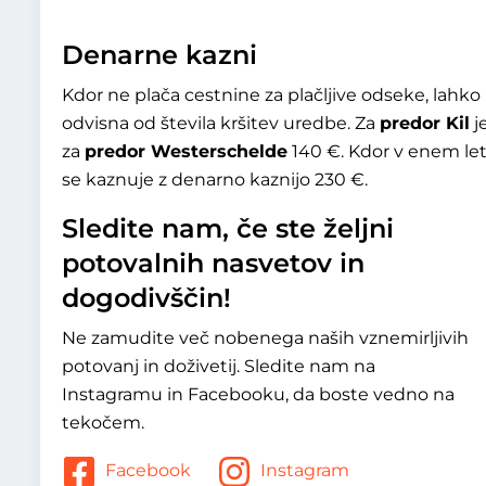
Denarne kazni
Kdor ne plača cestnine za plačljive odseke, lahk
odvisna od števila kršitev uredbe. Za
predor Kil
j
za
predor Westerschelde
140 €. Kdor v enem let
se kaznuje z denarno kaznijo 230 €.
Sledite nam, če ste željni
potovalnih nasvetov in
dogodivščin!
Ne zamudite več nobenega naših vznemirljivih
potovanj in doživetij. Sledite nam na
Instagramu in Facebooku, da boste vedno na
tekočem.
Facebook
Instagram