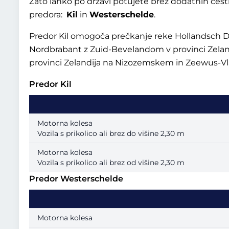
Zato lahko po državi potujete brez dodatnih cestni
predora:
Kil
in
Westerschelde
.
Predor Kil omogoča prečkanje reke Hollandsch D
Nordbrabant z Zuid-Bevelandom v provinci Zelan
provinci Zelandija na Nizozemskem in Zeewus-Vla
Predor Kil
Motorna kolesa
Vozila s prikolico ali brez do višine 2,30 m
Motorna kolesa
Vozila s prikolico ali brez od višine 2,30 m
Predor Westerschelde
Motorna kolesa