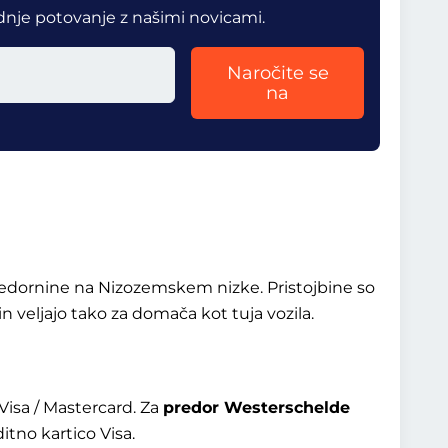
dnje potovanje z našimi novicami.
Naročite se
na
redornine na Nizozemskem nizke. Pristojbine so
 veljajo tako za domača kot tuja vozila.
 Visa / Mastercard. Za
predor Westerschelde
itno kartico Visa.