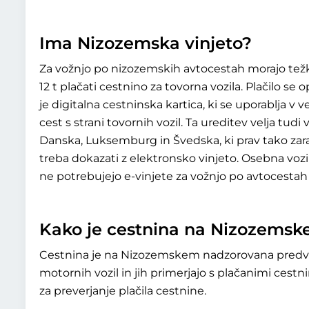
Ima Nizozemska vinjeto?
Za vožnjo po nizozemskih avtocestah morajo tež
12 t plačati cestnino za tovorna vozila. Plačilo se
je digitalna cestninska kartica, ki se uporablja 
cest s strani tovornih vozil. Ta ureditev velja tudi
Danska, Luksemburg in Švedska, ki prav tako zarač
treba dokazati z elektronsko vinjeto. Osebna vozil
ne potrebujejo e-vinjete za vožnjo po avtocestah
Kako je cestnina na Nizozems
Cestnina je na Nizozemskem nadzorovana predvse
motornih vozil in jih primerjajo s plačanimi cestn
za preverjanje plačila cestnine.