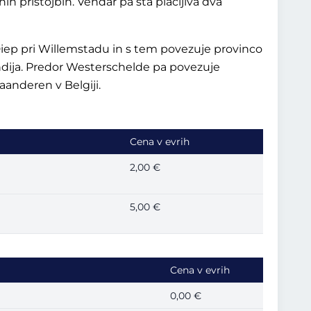
h pristojbin. Vendar pa sta plačljiva dva
iep pri Willemstadu in s tem povezuje provinco
dija. Predor Westerschelde pa povezuje
anderen v Belgiji.
Cena v evrih
2,00 €
5,00 €
Cena v evrih
0,00 €