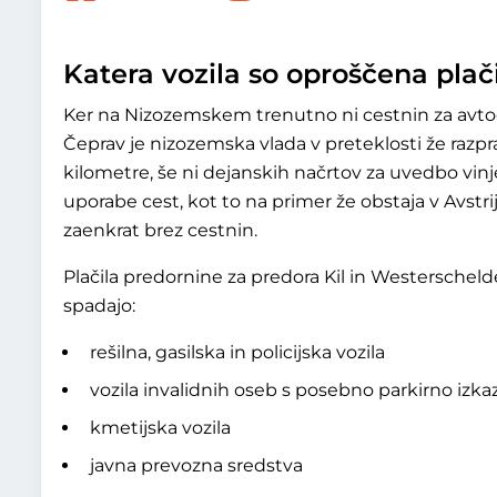
Katera vozila so oproščena plač
Ker na Nizozemskem trenutno ni cestnin za avtoc
Čeprav je nizozemska vlada v preteklosti že razp
kilometre, še ni dejanskih načrtov za uvedbo vin
uporabe cest, kot to na primer že obstaja v Avstr
zaenkrat brez cestnin.
Plačila predornine za predora Kil in Westerschel
spadajo:
rešilna, gasilska in policijska vozila
vozila invalidnih oseb s posebno parkirno izka
kmetijska vozila
javna prevozna sredstva