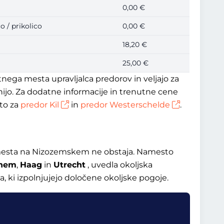
0,00 €
o / prikolico
0,00 €
18,20 €
25,00 €
nega mesta upravljalca predorov in veljajo za
ijo. Za dodatne informacije in trenutne cene
to za
predor Kil
in
predor Westerschelde
.
 mesta na Nizozemskem ne obstaja. Namesto
hem
,
Haag
in
Utrecht
, uvedla okoljska
la, ki izpolnjujejo določene okoljske pogoje.