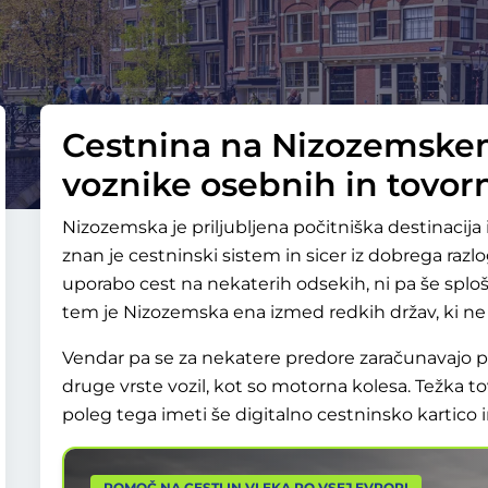
Cestnina na Nizozemskem
voznike osebnih in tovorn
Nizozemska je priljubljena počitniška destinacija 
znan je cestninski sistem in sicer iz dobrega razlog
uporabo cest na nekaterih odsekih, ni pa še splo
tem je Nizozemska ena izmed redkih držav, ki ne
Vendar pa se za nekatere predore zaračunavajo pr
druge vrste vozil, kot so motorna kolesa. Težka t
poleg tega imeti še digitalno cestninsko kartico
POMOČ NA CESTI IN VLEKA PO VSEJ EVROPI