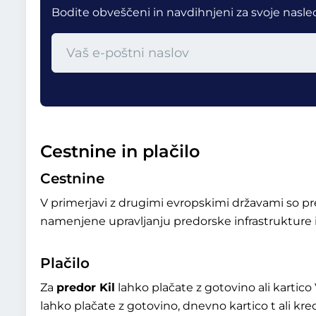
Bodite obveščeni in navdihnjeni za svoje nasle
Cestnine in plačilo
Cestnine
V primerjavi z drugimi evropskimi državami so p
namenjene upravljanju predorske infrastrukture in
Plačilo
Za
predor Kil
lahko plačate z gotovino ali kartico
lahko plačate z gotovino, dnevno kartico t ali kred