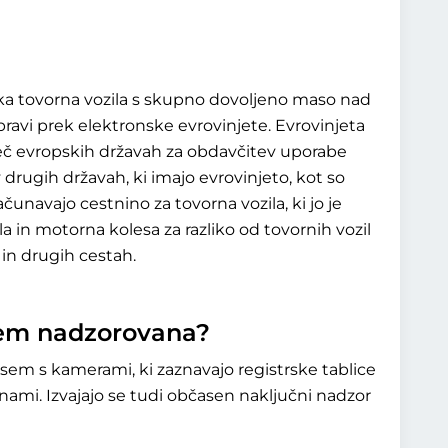
ka tovorna vozila s skupno dovoljeno maso nad
 opravi prek elektronske evrovinjete. Evrovinjeta
v več evropskih državah za obdavčitev uporabe
 v drugih državah, ki imajo evrovinjeto, kot so
unavajo cestnino za tovorna vozila, ki jo je
a in motorna kolesa za razliko od tovornih vozil
 in drugih cestah.
kem nadzorovana?
m s kamerami, ki zaznavajo registrske tablice
inami. Izvajajo se tudi občasen naključni nadzor