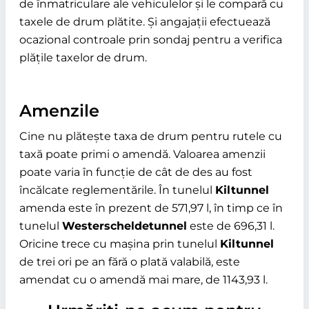
de înmatriculare ale vehiculelor și le compară cu
taxele de drum plătite. Și angajații efectuează
ocazional controale prin sondaj pentru a verifica
plățile taxelor de drum.
Amenzile
Cine nu plătește taxa de drum pentru rutele cu
taxă poate primi o amendă. Valoarea amenzii
poate varia în funcție de cât de des au fost
încălcate reglementările. În tunelul
Kiltunnel
amenda este în prezent de 571,97 l, în timp ce în
tunelul
Westerscheldetunnel
este de 696,31 l.
Oricine trece cu mașina prin tunelul
Kiltunnel
de trei ori pe an fără o plată valabilă, este
amendat cu o amendă mai mare, de 1143,93 l.