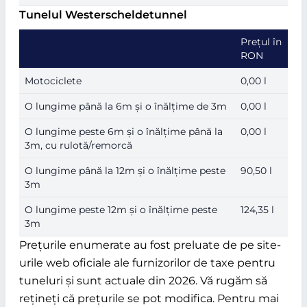
Tunelul Westerscheldetunnel
Prețul în
RON
Motociclete
0,00 l
O lungime până la 6m și o înălțime de 3m
0,00 l
O lungime peste 6m și o înălțime până la
0,00 l
3m, cu rulotă/remorcă
O lungime până la 12m și o înălțime peste
90,50 l
3m
O lungime peste 12m și o înălțime peste
124,35 l
3m
Prețurile enumerate au fost preluate de pe site-
urile web oficiale ale furnizorilor de taxe pentru
tuneluri și sunt actuale din 2026. Vă rugăm să
rețineți că prețurile se pot modifica. Pentru mai