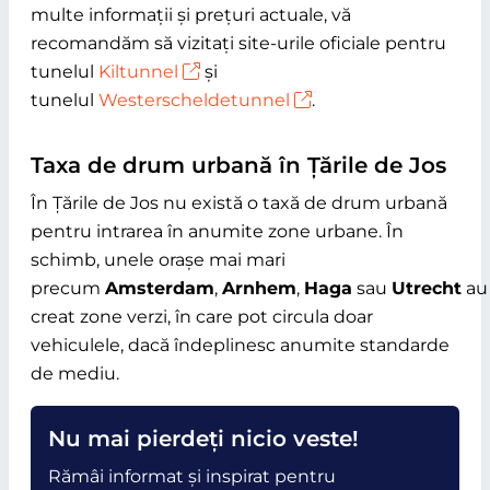
multe informații și prețuri actuale, vă
recomandăm să vizitați site-urile oficiale pentru
tunelul
Kiltunnel
și
tunelul
Westerscheldetunnel
.
Taxa de drum urbană în Țările de Jos
În Țările de Jos nu există o taxă de drum urbană
pentru intrarea în anumite zone urbane. În
schimb, unele orașe mai mari
precum
Amsterdam
,
Arnhem
,
Haga
sau
Utrecht
au
creat zone verzi, în care pot circula doar
vehiculele, dacă îndeplinesc anumite standarde
de mediu.
Nu mai pierdeți nicio veste!
Rămâi informat și inspirat pentru