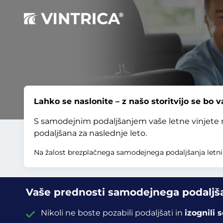
Lahko se naslonite – z našo storitvijo se bo va
S samodejnim podaljšanjem vaše letne vinjete 
podaljšana za naslednje leto.
Na žalost brezplačnega samodejnega podaljšanja letni
Vaše prednosti samodejnega podaljš
Nikoli ne boste pozabili podaljšati in
izognili