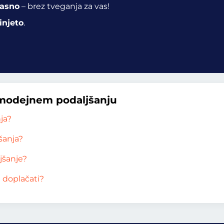
časno
– brez tveganja za vas!
injeto
.
amodejnem podaljšanju
ja?
šanja?
jšanje?
 doplačati?