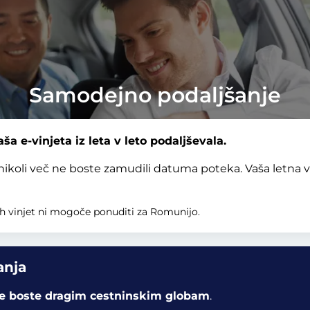
Samodejno podaljšanje
ša e-vinjeta iz leta v leto podaljševala.
nikoli več ne boste zamudili datuma poteka. Vaša letna
h vinjet ni mogoče ponuditi za Romunijo.
anja
 se boste dragim cestninskim globam
.