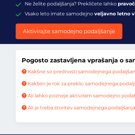
Ne želite podaljšanja? Prekličete lahko
pravo
Vsako leto imate samodejno
veljavno letno v
Aktivirajte samodejno podaljšanje
Pogosto zastavljena vprašanja o s
Kakšne so prednosti samodejnega podaljšan
Kakšen je rok za preklic samodejnega podalj
Ali lahko pozneje aktiviram samodejno podal
Ali je treba storitev samodejnega podaljšanja