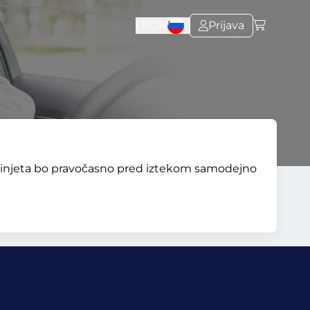
l
RON
Prijava
 vinjeta bo pravočasno pred iztekom samodejno