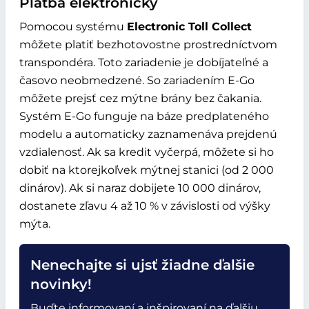
Platba elektronicky
Pomocou systému
Electronic Toll Collect
môžete platiť bezhotovostne prostredníctvom
transpondéra. Toto zariadenie je dobíjateľné a
časovo neobmedzené. So zariadením E-Go
môžete prejsť cez mýtne brány bez čakania.
Systém E-Go funguje na báze predplateného
modelu a automaticky zaznamenáva prejdenú
vzdialenosť. Ak sa kredit vyčerpá, môžete si ho
dobiť na ktorejkoľvek mýtnej stanici (od 2 000
dinárov). Ak si naraz dobijete 10 000 dinárov,
dostanete zľavu 4 až 10 % v závislosti od výšky
mýta.
Nenechajte si ujsť žiadne ďalšie
novinky!
Buďte informovaní a inšpirovaní na ďalšiu