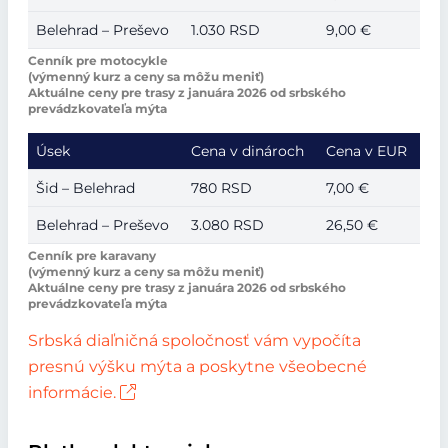
Belehrad – Preševo
1.030 RSD
9,00 €
Cenník pre motocykle
(výmenný kurz a ceny sa môžu meniť)
Aktuálne ceny pre trasy z januára 2026 od srbského
prevádzkovateľa mýta
Úsek
Cena v dinároch
Cena v EUR
Šid – Belehrad
780 RSD
7,00 €
Belehrad – Preševo
3.080 RSD
26,50 €
Cenník pre karavany
(výmenný kurz a ceny sa môžu meniť)
Aktuálne ceny pre trasy z januára 2026 od srbského
prevádzkovateľa mýta
Srbská diaľničná spoločnosť vám vypočíta
presnú výšku mýta a poskytne všeobecné
informácie.