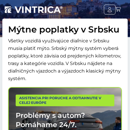
Mýtne poplatky v Srbsku
Všetky vozidlá využívajúce diaľnice v Srbsku
musia platiť mýto. Srbský mýtny systém vyberá
poplatky, ktoré závisia od prejdených kilometrov,
trasy a kategórie vozidla. V Srbsku nájdete na
diaľničných vjazdoch a výjazdoch klasický mýtny
systém.
ASISTENCIA PRI PORUCHE A ODTIAHNUTIE V
CELEJ EURÓPE
Problémy s autom?
Pomáhame
24/7.