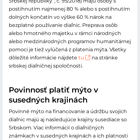
Srbskej republiky“, č. 95/2018) majú osoby s
postihnutím najmenej 80 % alebo s postihnutím
dolných končatín vo výške 60 % nárok na
bezplatné používanie diaľnic. Preprava osôb
alebo hmotného majetku v rámci národných
alebo medzinárodných programov humanitárnej
pomoci je tiež vylúčená z platenia mýta. Všetky
dôležité informácie nájdete
tu
na stránke
srbskej diaľničnej spoločnosti.
Povinnosť platiť mýto v
susedných krajinách
Povinné mýto na financovanie a údržbu svojich
diaľnic majú aj nasledujúce krajiny susediace so
Srbskom. Viac informácií o diaľničných
známkach v susedných krajinách a ich platnosti