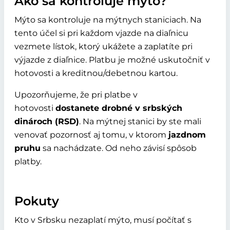
Ako sa kontroluje mýto?
Mýto sa kontroluje na mýtnych staniciach. Na
tento účel si pri každom vjazde na diaľnicu
vezmete lístok, ktorý ukážete a zaplatíte pri
výjazde z diaľnice. Platbu je možné uskutočniť v
hotovosti a kreditnou/debetnou kartou.
Upozorňujeme, že pri platbe v
hotovosti
dostanete drobné v srbských
dinároch (RSD)
. Na mýtnej stanici by ste mali
venovať pozornosť aj tomu, v ktorom
jazdnom
pruhu
sa nachádzate. Od neho závisí spôsob
platby.
Pokuty
Kto v Srbsku nezaplatí mýto, musí počítať s