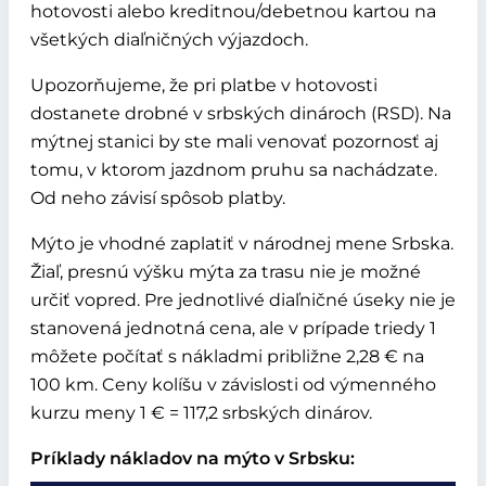
hotovosti alebo kreditnou/debetnou kartou na
všetkých diaľničných výjazdoch.
Upozorňujeme, že pri platbe v hotovosti
dostanete drobné v srbských dinároch (RSD). Na
mýtnej stanici by ste mali venovať pozornosť aj
tomu, v ktorom jazdnom pruhu sa nachádzate.
Od neho závisí spôsob platby.
Mýto je vhodné zaplatiť v národnej mene Srbska.
Žiaľ, presnú výšku mýta za trasu nie je možné
určiť vopred. Pre jednotlivé diaľničné úseky nie je
stanovená jednotná cena, ale v prípade triedy 1
môžete počítať s nákladmi približne 2,28 € na
100 km. Ceny kolíšu v závislosti od výmenného
kurzu meny 1 € = 117,2 srbských dinárov.
Príklady nákladov na mýto v Srbsku: