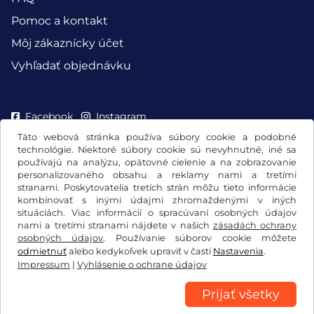
Pomoc a kontakt
Môj zákaznícky účet
Vyhľadať objednávku
Facebook
Instagram
Táto webová stránka používa súbory cookie a podobné
technológie. Niektoré súbory cookie sú nevyhnutné, iné sa
používajú na analýzu, opätovné cielenie a na zobrazovanie
personalizovaného obsahu a reklamy nami a tretími
stranami. Poskytovatelia tretích strán môžu tieto informácie
kombinovať s inými údajmi zhromaždenými v iných
situáciách. Viac informácií o spracúvaní osobných údajov
nami a tretími stranami nájdete v našich
zásadách ochrany
osobných údajov
. Používanie súborov cookie môžete
odmietnuť
alebo kedykoľvek upraviť v časti
Nastavenia
.
Impressum
|
Vyhlásenie o ochrane údajov
VOB/právo na odstúpenie
Vyhlásenie o ochrane údajov
Nastavenia súborov cookie
Impressum
Prijať všetky