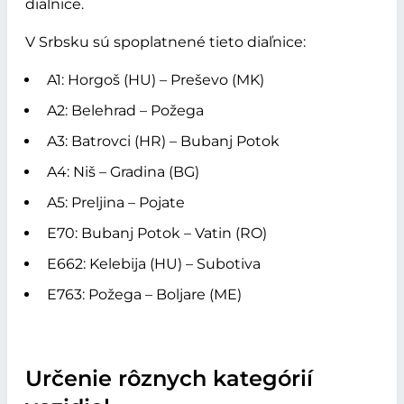
diaľnice.
V Srbsku sú spoplatnené tieto diaľnice:
A1: Horgoš (HU) – Preševo (MK)
A2: Belehrad – Požega
A3: Batrovci (HR) – Bubanj Potok
A4: Niš – Gradina (BG)
A5: Preljina – Pojate
E70: Bubanj Potok – Vatin (RO)
E662: Kelebija (HU) – Subotiva
E763: Požega – Boljare (ME)
Určenie rôznych kategórií