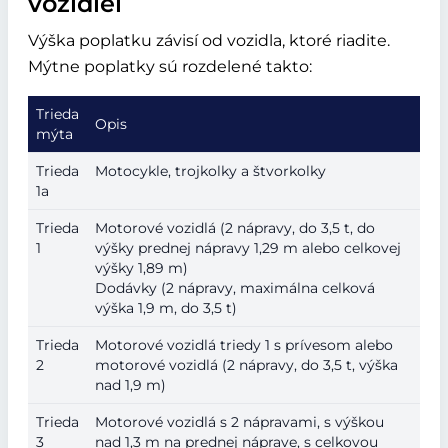
vozidiel
Výška poplatku závisí od vozidla, ktoré riadite.
Mýtne poplatky sú rozdelené takto:
Trieda
Opis
mýta
Trieda
Motocykle, trojkolky a štvorkolky
1a
Trieda
Motorové vozidlá (2 nápravy, do 3,5 t, do
1
výšky prednej nápravy 1,29 m alebo celkovej
výšky 1,89 m)
Dodávky (2 nápravy, maximálna celková
výška 1,9 m, do 3,5 t)
Trieda
Motorové vozidlá triedy 1 s prívesom alebo
2
motorové vozidlá (2 nápravy, do 3,5 t, výška
nad 1,9 m)
Trieda
Motorové vozidlá s 2 nápravami, s výškou
3
nad 1,3 m na prednej náprave, s celkovou