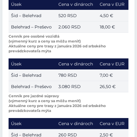
Úsek
Cena v dinároch
Cena v EUR
Šid – Belehrad
520 RSD
4,50 €
Belehrad – Preševo
2.060 RSD
18,00 €
Cenník pre osobné vozidlá
(výmenný kurz a ceny sa môžu meniť)
Aktuálne ceny pre trasy z januára 2026 od srbského
prevádzkovateľa mýta
Úsek
Cena v dinároch
Cena v EUR
Šid – Belehrad
780 RSD
7,00 €
Belehrad – Preševo
3.080 RSD
26,50 €
Cenník pre jazdné súpravy
(výmenný kurz a ceny sa môžu meniť)
Aktuálne ceny pre trasy z januára 2026 od srbského
prevádzkovateľa mýta
Úsek
Cena v dinároch
Cena v EUR
Šid – Belehrad
260 RSD
2,50 €