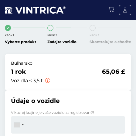
KROK 1
KROK 2
KROK 3
Vyberte produkt
Zadajte vozidlo
Skontrolujte a choďte
Bulharsko
1 rok
65,06 £
Vozidlá < 3,5 t
Údaje o vozidle
V ktorej krajine je vaše vozidlo zaregistrované?