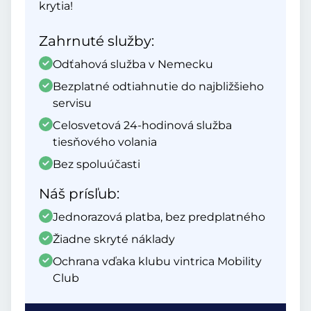
krytia!
Zahrnuté služby:
Odťahová služba v Nemecku
Bezplatné odtiahnutie do najbližšieho
servisu
Celosvetová 24-hodinová služba
tiesňového volania
Bez spoluúčasti
Náš prísľub:
Jednorazová platba, bez predplatného
Žiadne skryté náklady
Ochrana vďaka klubu vintrica Mobility
Club