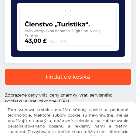
Členstvo „Turistika“.
Vaša komplexná ochrana. Digitálne. V celej
Európe
43,00 £
na rok
Pridať do košíka
Zobrazené ceny vrát. ceny známky, vrát. servisného
poplatku a vrát. zákonnej DPH
Táto webová stránka používa súbory cookie a podobné
technológie. Niektoré súbory cookie sú nevyhnutné, iné sa
používajú na analýzu, opätovné cielenie a na zobrazovanie
personalizovaného obsahu a reklamy nami a tretími
£
stranami. Poskytovatelia tretích strán môžu tieto informácie
GBP