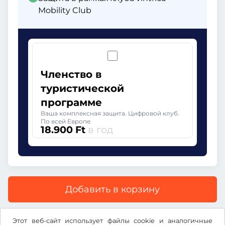
Mobility Club
Членство в
туристической
программе
Ваша комплексная защита. Цифровой клуб.
По всей Европе
18.900 Ft
в год
Добавить в корзину
Все цены указаны с учетом НДС.
Этот веб-сайт использует файлы cookie и аналогичные