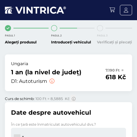
PASUL 1
PASUL 2
PASUL 3
Alegeți produsul
Introduceți vehiculul
Verificați și plecați
Ungaria
7.190 Ft =
1 an (la nivel de județ)
618 Kč
D1:
Autoturism
Curs de schimb:
100 Ft = 8,5885 Kč
Date despre autovehicul
În ce ţară este înmatriculat autovehiculul dvs.?