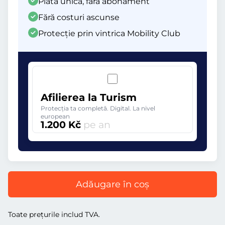
Plată unică, fără abonament
Fără costuri ascunse
Protecție prin vintrica Mobility Club
Afilierea la Turism
Protecția ta completă. Digital. La nivel
european
1.200 Kč
pe an
Adăugare în coș
Toate prețurile includ TVA.