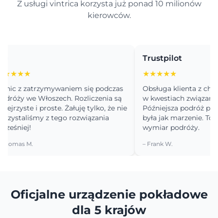
Z usługi vintrica korzysta już ponad 10 milionów
kierowców.
Trustpilot
★★
★★★★★
 z zatrzymywaniem się podczas
Obsługa klienta z chęcią 
y we Włoszech. Rozliczenia są
w kwestiach związanych z
yste i proste. Żałuję tylko, że nie
Późniejsza podróż przez Po
taliśmy z tego rozwiązania
była jak marzenie. To zupeł
iej!
wymiar podróży.
as M.
– Frank W.
Oficjalne urządzenie pokładowe
dla 5 krajów