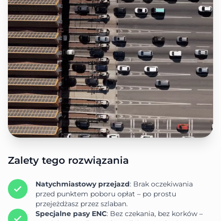
Zalety tego rozwiązania
Natychmiastowy przejazd
: Brak oczekiwania
przed punktem poboru opłat – po prostu
przejeżdżasz przez szlaban.
Specjalne pasy ENC
: Bez czekania, bez korków –