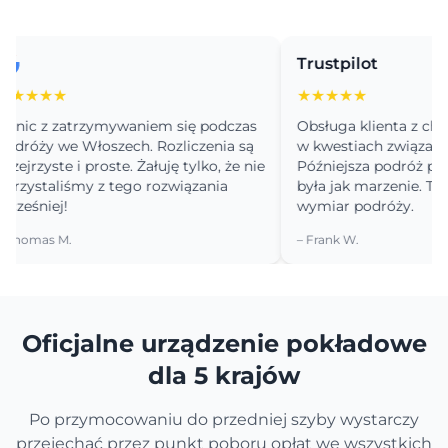
Trustpilot
★★
★★★★★
 z zatrzymywaniem się podczas
Obsługa klienta z chęcią 
y we Włoszech. Rozliczenia są
w kwestiach związanych z
zyste i proste. Żałuję tylko, że nie
Późniejsza podróż przez Po
taliśmy z tego rozwiązania
była jak marzenie. To zupeł
iej!
wymiar podróży.
as M.
– Frank W.
Oficjalne urządzenie pokładowe
dla 5 krajów
Po przymocowaniu do przedniej szyby wystarczy
przejechać przez punkt poboru opłat we wszystkich