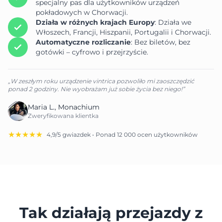
specjalny pas dla użytkowników urządzeń
pokładowych w Chorwacji.
Działa w różnych krajach Europy
: Działa we
Włoszech, Francji, Hiszpanii, Portugalii i Chorwacji.
Automatyczne rozliczanie
: Bez biletów, bez
gotówki – cyfrowo i przejrzyście.
„W zeszłym roku urządzenie vintrica pozwoliło mi zaoszczędzić
ponad 2 godziny. Nie wyobrażam już sobie życia bez niego!”
Maria L., Monachium
Zweryfikowana klientka
★★★★★
4,9/5 gwiazdek • Ponad 12 000 ocen użytkowników
Tak działają przejazdy z