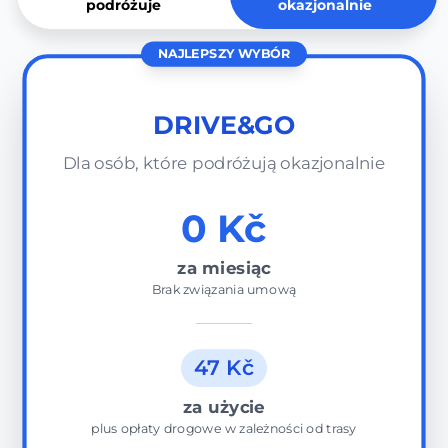
podróżuje
okazjonalnie
NAJLEPSZY WYBÓR
DRIVE&GO
Dla osób, które podróżują okazjonalnie
0 Kč
za miesiąc
Brak związania umową
47 Kč
za użycie
plus opłaty drogowe w zależności od trasy