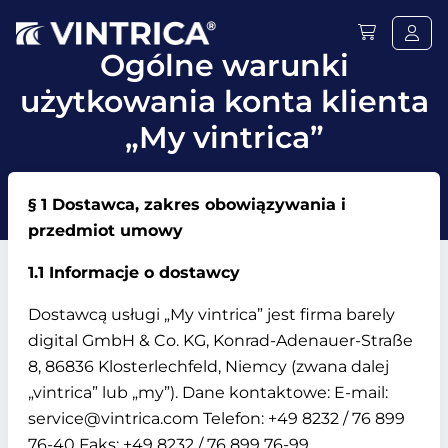
Ogólne warunki
użytkowania konta klienta
„My vintrica”
§ 1 Dostawca, zakres obowiązywania i
przedmiot umowy
1.1 Informacje o dostawcy
Dostawcą usługi „My vintrica” jest firma barely
digital GmbH & Co. KG, Konrad-Adenauer-Straße
8, 86836 Klosterlechfeld, Niemcy (zwana dalej
„vintrica” lub „my”). Dane kontaktowe: E-mail:
service@vintrica.com Telefon: +49 8232 / 76 899
76-40 Faks: +49 8232 / 76 899 76-99