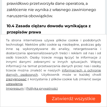
prawidłowo przetworzyła dane operatora, a
zakłócenie nie wynika z własnego zawinionego
naruszenia obowiązków.
10.4 Zasada ciężaru dowodu wynikająca z
przepisów prawa
Ta strona internetowa używa plików cookie i podobnych
Powyższe postanowienia dotyczące
technologii. Niektóre pliki cookie są niezbędne, podczas gdy
odpowiedzialności nie wiążą się ze zmianą
inne są wykorzystywane do analizy, retargetowania i
dostarczania spersonalizowanych treści i reklam od nas i od
ciężaru dowodu wynikającego z przepisów
osób trzecich. Osoby trzecie mogą łączyć te informacje z
prawa.
innymi danymi zebranymi w innych sytuacjach. Więcej
informacji na temat przetwarzania danych przez nas i osoby
trzecie można znaleźć w naszych
§ 11 Ochrona danych
informacjach o ochronie
danych osobowych
. Użytkownik może w każdej chwili
zrezygnować
z korzystania z plików cookie lub zmienić swoje
11.1 Zasady przetwarzania danych osobowych i
ustawienia
.
podstawy prawne
Impressum
|
Polityka prywatności
Vintrica przetwarza dane osobowe użytkownika
Zatwierdź wszystkie
w celu udostępnienia i prowadzenia konta