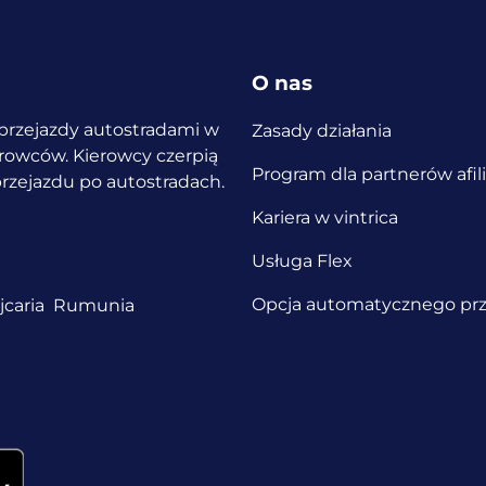
O nas
a przejazdy autostradami w
Zasady działania
ierowców.
Kierowcy czerpią
Program dla partnerów afil
 przejazdu po autostradach.
Kariera w vintrica
Usługa Flex
Opcja automatycznego prz
caria
Rumunia