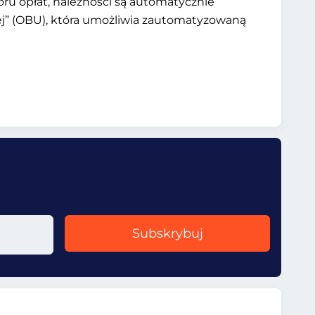
oru opłat, należności są automatycznie
wej” (OBU), która umożliwia zautomatyzowaną
Subskrybuj