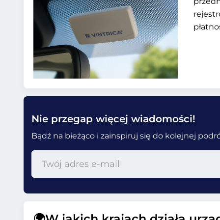
przedn
rejest
płatno
Nie przegap więcej wiadomości!
Bądź na bieżąco i zainspiruj się do kolejnej pod
🌍W jakich krajach działa urz