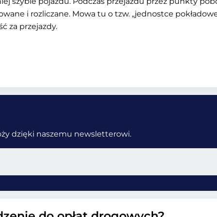
iej szybie pojazdu. Podczas przejazdu przez punkty pob
rowane i rozliczane. Mowa tu o tzw. „jednostce pokłado
ść za przejazdy.
róży dzięki naszemu newsletterowi.
ądzenie do opłat drogowych?