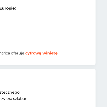
Europie:
intrica oferuje
cyfrową winietę
.
stecznego.
twiera szlaban.