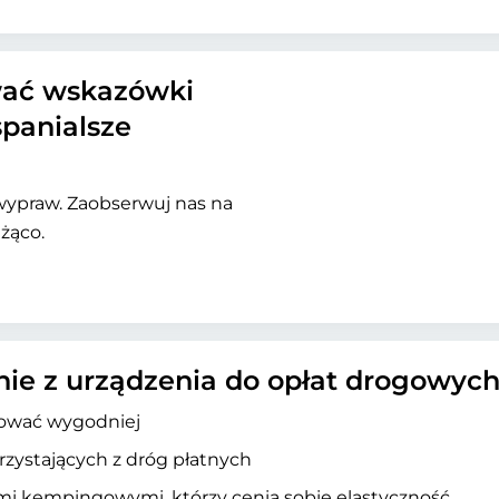
wać wskazówki
spanialsze
wypraw. Zaobserwuj nas na
żąco.
anie z urządzenia do opłat drogowyc
żować wygodniej
rzystających z dróg płatnych
i kempingowymi, którzy cenią sobie elastyczność