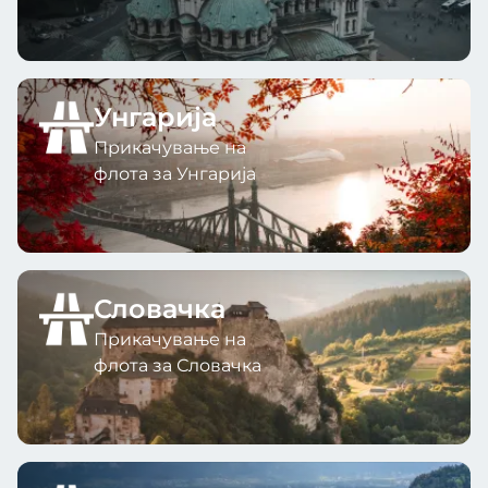
Унгарија
Прикачување на
флота за Унгарија
Словачка
Прикачување на
флота за Словачка