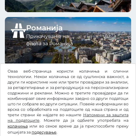
Романија
Прикачување на
флота за Романија
Оваа веб-страница користи колачиња и слични
технологии. Некои колачиња се од суштинска важност, а
други ги користиме ние или трети провајдери за анализи,
за ретаргетирање и за репродукција на персонализирани
содржини и реклами. Можно е третите провајдери да ги
Ft
HUF
комбинираат овие информации заедно со други податоци
што ги собрале во други ситуации. Повеќе информации во
врска со обработката на податоците од наша страна и од
трети страни ќе најдете во нашите
Facebook
Instagram
Напомени за заштита
на податоците
. Можете да ја одбиете употребата на
колачиња
или во секое време да ја приспособите преку
Општи услови и правила / Право на откажување
опцијата за
подесување
.