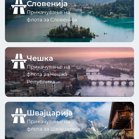
Словенија
Прикачување на
флота за Словенија
Чешка
Прикачување на
флота за Чешка
Република
Швајцарија
Прикачување на
флота за Швајцарија