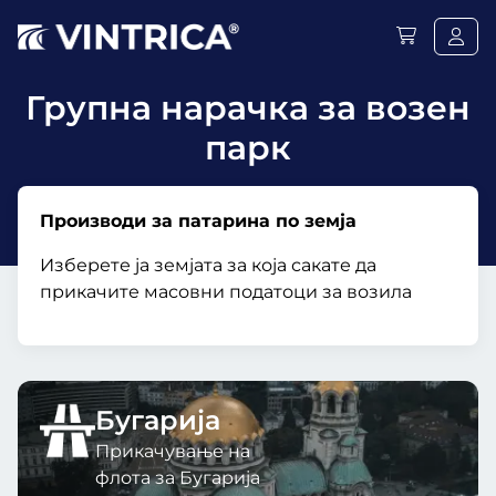
Групна нарачка за возен
парк
Производи за патарина по земја
Изберете ја земјата за која сакате да
прикачите масовни податоци за возила
Бугарија
Прикачување на
флота за Бугарија