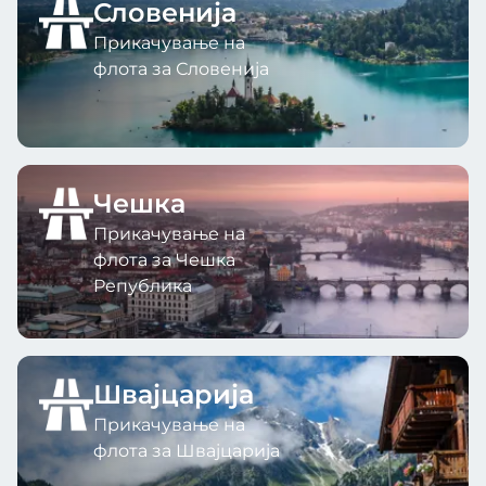
Словенија
Прикачување на
флота за Словенија
Чешка
Прикачување на
флота за Чешка
Република
Швајцарија
Прикачување на
флота за Швајцарија