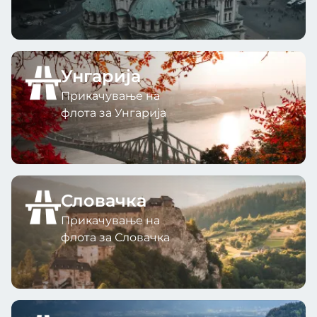
Унгарија
Прикачување на
флота за Унгарија
Словачка
Прикачување на
флота за Словачка