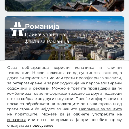
Романија
Прикачување на
флота за Романија
Оваа веб-страница користи колачиња и слични
технологии. Некои колачиња се од суштинска важност, а
други ги користиме ние или трети провајдери за анализи,
за ретаргетирање и за репродукција на персонализирани
содржини и реклами. Можно е третите провајдери да ги
CHF
комбинираат овие информации заедно со други податоци
што ги собрале во други ситуации. Повеќе информации во
врска со обработката на податоците од наша страна и од
трети страни ќе најдете во нашите
Facebook
Instagram
Напомени за заштита
на податоците
. Можете да ја одбиете употребата на
колачиња
или во секое време да ја приспособите преку
Општи услови и правила / Право на откажување
опцијата за
подесување
.