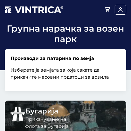
Групна нарачка за возен
парк
Производи за патарина по земја
Изберете ја земјата за која сакате да
прикачите масовни податоци за возила
Бугарија
Прикачување на
флота за Бугарија