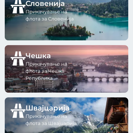
Словенија
Прикачување на
флота за Словенија
Чешка
Прикачување на
флота за Чешка
Република
Швајцарија
Прикачување на
флота за Швајцарија