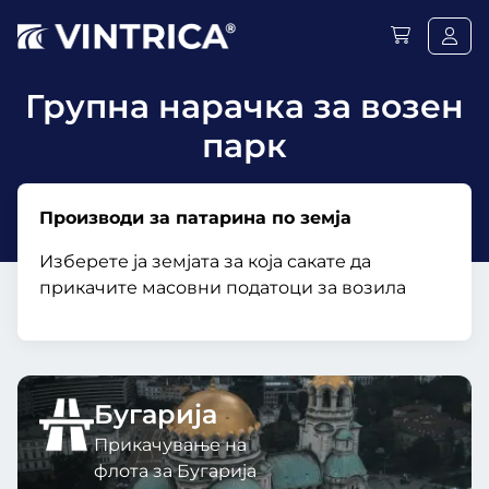
Групна нарачка за возен
парк
Производи за патарина по земја
Изберете ја земјата за која сакате да
прикачите масовни податоци за возила
Бугарија
Прикачување на
флота за Бугарија