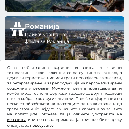
Романија
Прикачување на
флота за Романија
Оваа веб-страница користи колачиња и слични
технологии. Некои колачиња се од суштинска важност, а
други ги користиме ние или трети провајдери за анализи,
за ретаргетирање и за репродукција на персонализирани
содржини и реклами. Можно е третите провајдери да ги
Kč
CZK
комбинираат овие информации заедно со други податоци
што ги собрале во други ситуации. Повеќе информации во
врска со обработката на податоците од наша страна и од
трети страни ќе најдете во нашите
Facebook
Instagram
Напомени за заштита
на податоците
. Можете да ја одбиете употребата на
колачиња
или во секое време да ја приспособите преку
Општи услови и правила / Право на откажување
опцијата за
подесување
.