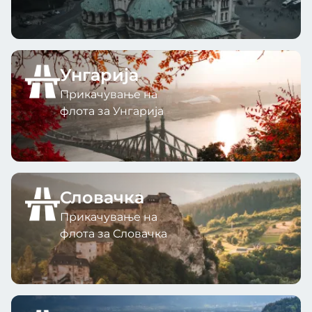
Унгарија
Прикачување на
флота за Унгарија
Словачка
Прикачување на
флота за Словачка