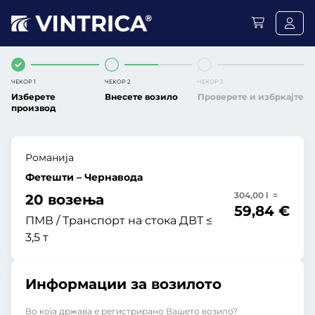
ЧЕКОР 1
ЧЕКОР 2
ЧЕКОР 3
Изберете
Внесете возило
Проверете и избркајте
производ
Романија
Фетешти – Чернавода
304,00 l =
20 возења
59,84 €
ПМВ / Транспорт на стока ДВТ ≤
3,5 т
Информации за возилото
Во која држава е регистрирано Вашето возило?