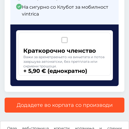
На сигурно со Клубот за мобилност
vintrica
Краткорочно членство
Важи за времетраењето на вињетата и потоа
завршува автоматски, без претплата или
скриени трошоци.
+ 5,90 € (еднократно)
Додадете во корпата со производи
Сите цени со вклучен законски ДДВ.
Оваа веб-страница користи колачиња и слични