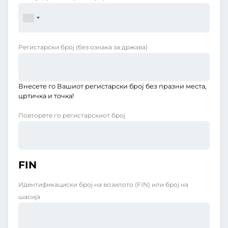
Регистарски број
(без ознака за држава)
Внесете го Вашиот регистарски број без празни места,
цртичка и точка!
Повторете го регистарскиот број
FIN
Идентификациски број на возилото (FIN) или број на
шасија