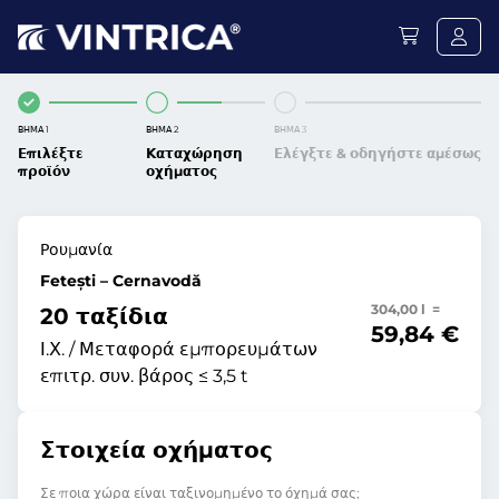
ΒΉΜΑ 1
ΒΉΜΑ 2
ΒΉΜΑ 3
Επιλέξτε
Καταχώρηση
Ελέγξτε & οδηγήστε αμέσως
προϊόν
οχήματος
Ρουμανία
Fetești – Cernavodă
304,00 l =
20 ταξίδια
59,84 €
Ι.Χ. / Μεταφορά εμπορευμάτων
επιτρ. συν. βάρος ≤ 3,5 t
Στοιχεία οχήματος
Σε ποια χώρα είναι ταξινομημένο το όχημά σας;