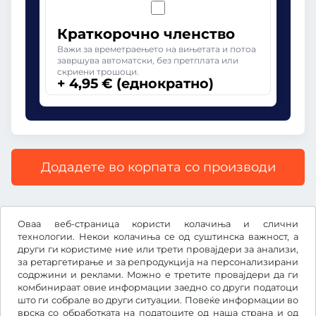
Краткорочно членство
Важи за времетраењето на вињетата и потоа
завршува автоматски, без претплата или
скриени трошоци.
+ 4,95 € (еднократно)
Додадете во корпата со производи
Сите цени со вклучен законски ДДВ.
Оваа веб-страница користи колачиња и слични
технологии. Некои колачиња се од суштинска важност, а
други ги користиме ние или трети провајдери за анализи,
за ретаргетирање и за репродукција на персонализирани
содржини и реклами. Можно е третите провајдери да ги
€
EUR
комбинираат овие информации заедно со други податоци
што ги собрале во други ситуации. Повеќе информации во
врска со обработката на податоците од наша страна и од