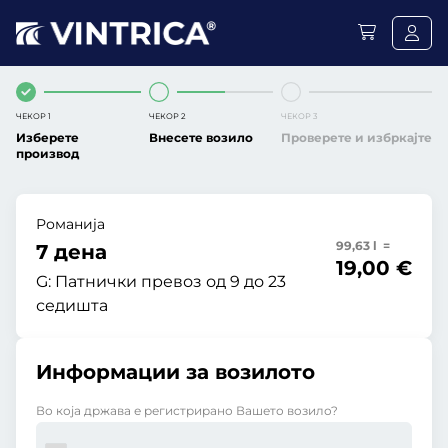
ЧЕКОР 1
ЧЕКОР 2
ЧЕКОР 3
Изберете
Внесете возило
Проверете и избркајте
производ
Романија
99,63 l =
7 дена
19,00 €
G:
Патнички превоз од 9 до 23
седишта
Информации за возилото
Во која држава е регистрирано Вашето возило?