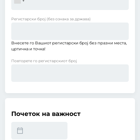
Регистарски број
(без ознака за држава)
Внесете го Вашиот регистарски број без празни места,
цртичка и точка!
Повторете го регистарскиот број
Почеток на важност