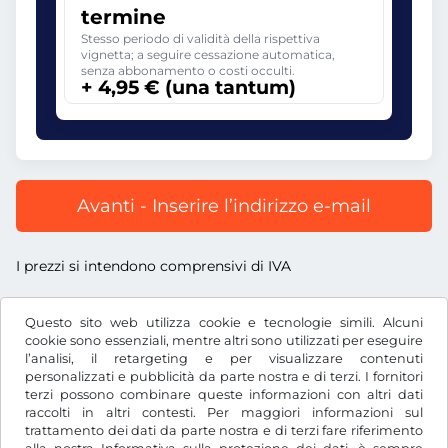
termine
Stesso periodo di validità della rispettiva
vignetta; a seguire cessazione automatica,
senza abbonamento o costi occulti.
+ 4,95 € (una tantum)
Avanti - Inserire l’indirizzo e-mail
I prezzi si intendono comprensivi di IVA
Questo sito web utilizza cookie e tecnologie simili. Alcuni
cookie sono essenziali, mentre altri sono utilizzati per eseguire
l’analisi, il retargeting e per visualizzare contenuti
€
EUR
personalizzati e pubblicità da parte nostra e di terzi. I fornitori
terzi possono combinare queste informazioni con altri dati
raccolti in altri contesti. Per maggiori informazioni sul
trattamento dei dati da parte nostra e di terzi fare riferimento
Facebook
Instagram