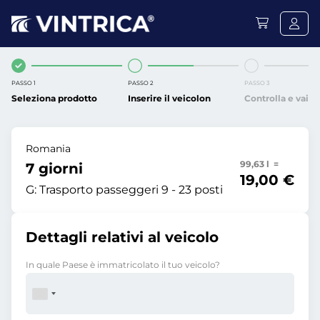
PASSO 1
PASSO 2
PASSO 3
Seleziona prodotto
Inserire il veicolon
Controlla e vai
Romania
99,63 l =
7 giorni
19,00 €
G:
Trasporto passeggeri 9 - 23 posti
Dettagli relativi al veicolo
In quale Paese è immatricolato il tuo veicolo?