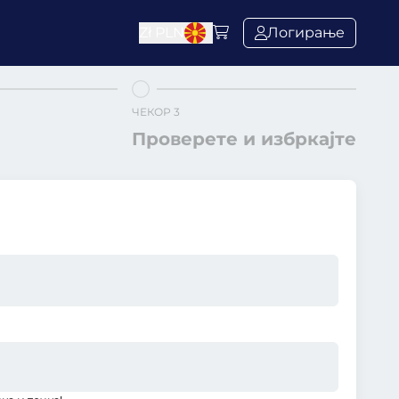
Zł
PLN
Логирање
ЧЕКОР 3
Проверете и избркајте