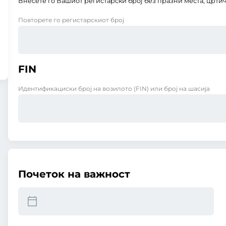
Внесете го Вашиот регистарски број без празни места, цртич
Повторете го регистарскиот број
FIN
Идентификациски број на возилото (FIN) или број на шасија
Почеток на важност