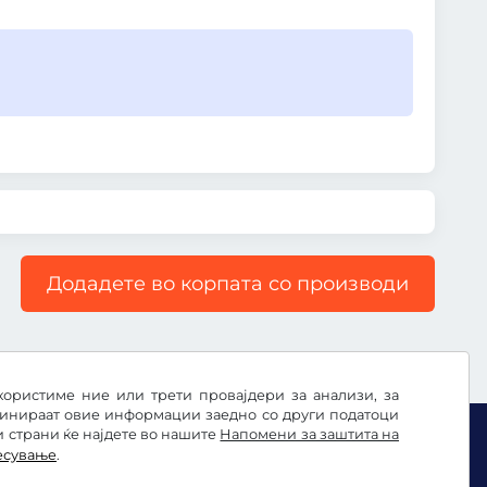
Додадете во корпата со производи
користиме ние или трети провајдери за анализи, за
бинираат овие информации заедно со други податоци
и страни ќе најдете во нашите
Напомени за заштита на
есување
.