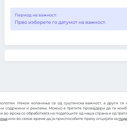
Период на важност:
Прво изберете го датумот на важност.
ологии. Некои колачиња се од суштинска важност, а други ги 
ни содржини и реклами. Можно е третите провајдери да ги ком
 во врска со обработката на податоците од наша страна и од трет
чиња
или во секое време да ја приспособите преку опцијата за
под