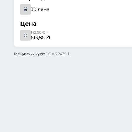
30 дена
Цена
142,50 € =
613,86 Zł
Менувачки курс:
1 € = 5,2439 l