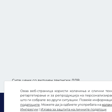
Сите цени со вклучен законски ДДВ.
Оваа веб-страница користи колачиња и слични техн
ретаргетирање и за репродукција на персонализира
што ги собрале во други ситуации. Повеќе информации
податоците
. Можете да ја одбиете употребата на
кола
Импресум
|
Изјава за заштита на личните податоци