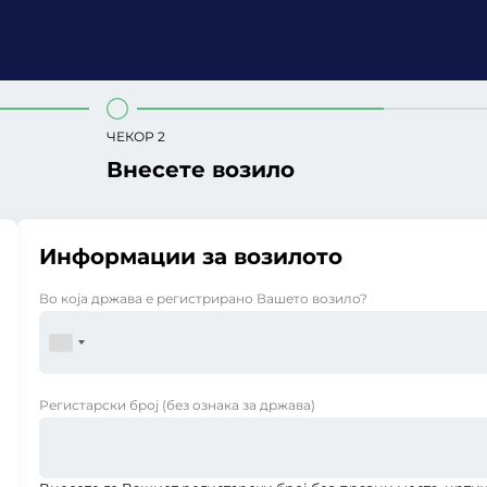
ЧЕКОР 2
Внесете возило
Информации за возилото
Во која држава е регистрирано Вашето возило?
Регистарски број
(без ознака за држава)