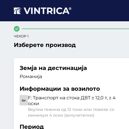
ЧЕКОР 1
Изберете производ
Земја на дестинација
Романија
Информации за возилото
F:
Транспорт на стока ДВТ ≥ 12,0 т, ≥ 4
оски
Вкупна тежина од 12 тони или повеќе со
минимум 4 оски (вклучително)
Период