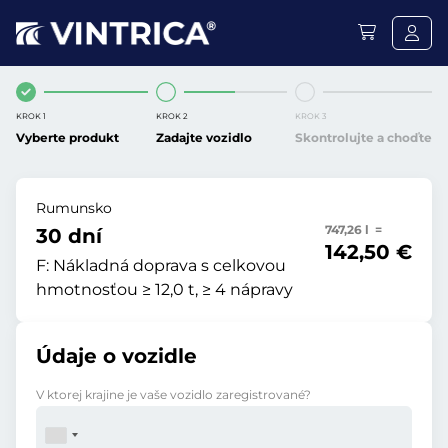
KROK 1
KROK 2
KROK 3
Vyberte produkt
Zadajte vozidlo
Skontrolujte a choďte
Rumunsko
747,26 l =
30 dní
142,50 €
F:
Nákladná doprava s celkovou
hmotnosťou ≥ 12,0 t, ≥ 4 nápravy
Údaje o vozidle
V ktorej krajine je vaše vozidlo zaregistrované?