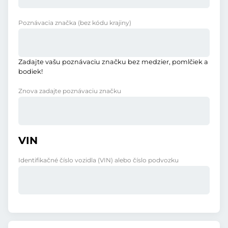
Poznávacia značka
(bez kódu krajiny)
Zadajte vašu poznávaciu značku bez medzier, pomlčiek a
bodiek!
Znova zadajte poznávaciu značku
VIN
Identifikačné číslo vozidla (VIN) alebo číslo podvozku