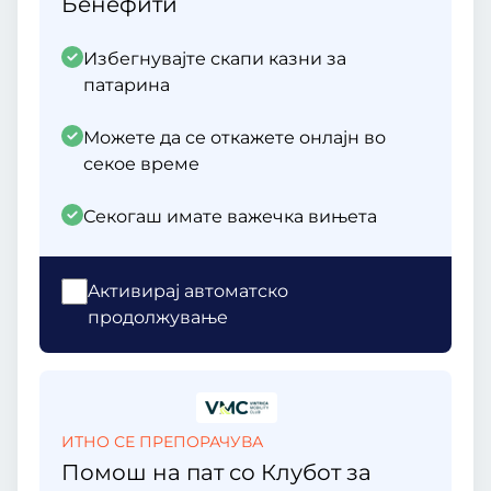
Бенефити
Избегнувајте скапи казни за
патарина
Можете да се откажете онлајн во
секое време
Секогаш имате важечка вињета
Aктивирај автоматско
продолжување
ИТНО СЕ ПРЕПОРАЧУВА
Помош на пат со Клубот за