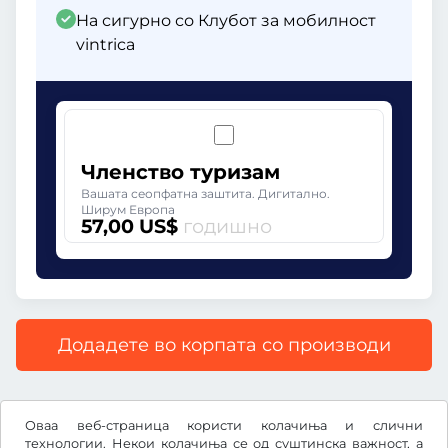
На сигурно со Клубот за мобилност
vintrica
Членство туризам
Вашата сеопфатна заштита. Дигитално.
Ширум Европа
57,00 US$
годишно
Додадете во корпата со производи
Сите цени со вклучен законски ДДВ.
Оваа веб-страница користи колачиња и слични
технологии. Некои колачиња се од суштинска важност, а