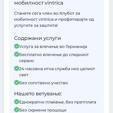
мобилност vintrica
Станете сега член во Клубот за
мобилност vintrica и профитирајте од
услугите за заштита!
Содржани услуги
Услуга за влечење во Германија
Бесплатно влечење до следниот
сервис
24-часовна итна служба низ целиот
свет
Без сопствено учество
Нашето ветување:
Еднократно плаќање, без претплата
Без скриени трошоци