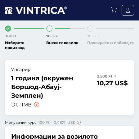
ЧЕКОР 1
ЧЕКОР 2
ЧЕКОР 3
Изберете
Внесете возило
Проверете и избркајте
производ
Унгарија
2.500 Ft =
1 година (окружен
10,27 US$
Боршод-Абауј-
Земплен)
D1:
ПМВ
Менувачки курс:
100 Ft = 0,4107 US$
Информации за возилото