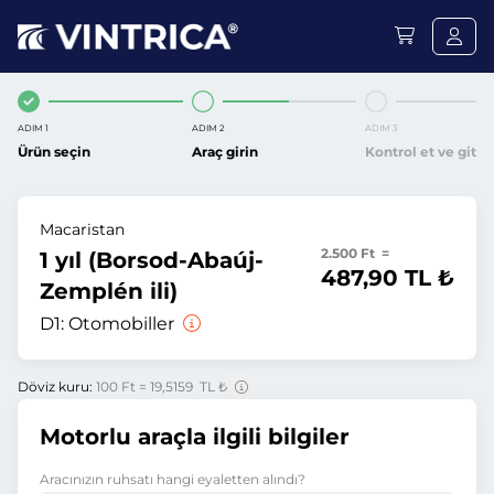
ADIM 1
ADIM 2
ADIM 3
Ürün seçin
Araç girin
Kontrol et ve git
Macaristan
2.500 Ft =
1 yıl (Borsod-Abaúj-
487,90 TL ₺
Zemplén ili)
D1:
Otomobiller
Döviz kuru:
100 Ft = 19,5159 TL ₺
Motorlu araçla ilgili bilgiler
Aracınızın ruhsatı hangi eyaletten alındı?