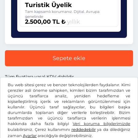
Turistik Üyelik
Tam kapsamlı korumanız. Dijital. Avrupa
genelinde
2.500,00 TL ₺
yıllık
Sepete ekle
Tüm fiyatlara yasal KDV dahildir.
Bu web sitesi çerez ve benzer teknolojilerden faydalanır. Kimi
çerezler asli öneme sahipken, kimileri bizim tarafımızdan ve
üçüncü taraflarca analiz, yeniden hedefleme ve
kişiselleştirilmiş içerik ve reklamların görüntülenmesi için
kullanılır. Üçüncü taraf sağlayıcılar, bu bilgileri başka
TL ₺
TRY
durumlarda toplanan diğer verilerle birleştirebilir. Bizim
tarafımızdan ve üçüncü taraflarca verilerin işlenmesi
hakkında daha fazla bilgiyi
Veri koruma bilgilerimizde
Facebook
Instagram
bulabilirsiniz. Çerez kullanımını
reddedebilir
ya da dilediğiniz
zaman
Ayarlar
aracılığıyla değiştirebilirsiniz.