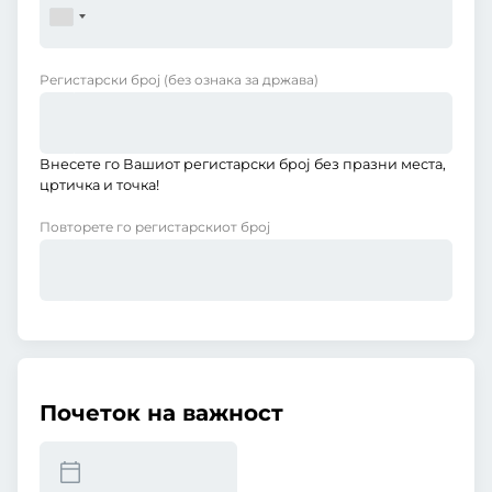
Регистарски број
(без ознака за држава)
Внесете го Вашиот регистарски број без празни места,
цртичка и точка!
Повторете го регистарскиот број
Почеток на важност