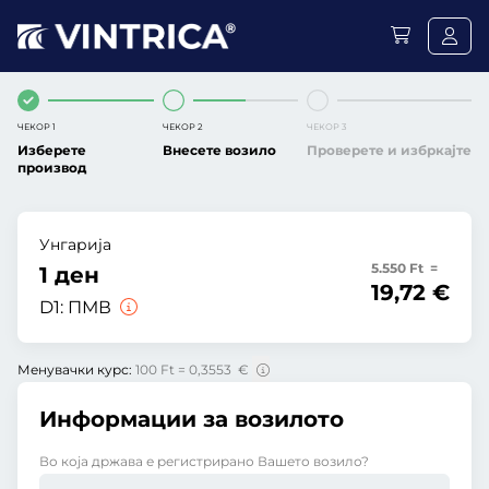
ЧЕКОР 1
ЧЕКОР 2
ЧЕКОР 3
Изберете
Внесете возило
Проверете и избркајте
производ
Унгарија
5.550 Ft =
1 ден
19,72 €
D1:
ПМВ
Менувачки курс:
100 Ft = 0,3553 €
Информации за возилото
Во која држава е регистрирано Вашето возило?