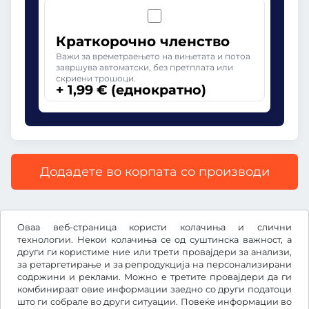
Краткорочно членство
Важи за времетраењето на вињетата и потоа
завршува автоматски, без претплата или
скриени трошоци.
+ 1,99 € (еднократно)
Додадете во корпата со производи
Сите цени со вклучен законски ДДВ.
Оваа веб-страница користи колачиња и слични
технологии. Некои колачиња се од суштинска важност, а
други ги користиме ние или трети провајдери за анализи,
за ретаргетирање и за репродукција на персонализирани
содржини и реклами. Можно е третите провајдери да ги
€
EUR
комбинираат овие информации заедно со други податоци
што ги собрале во други ситуации. Повеќе информации во