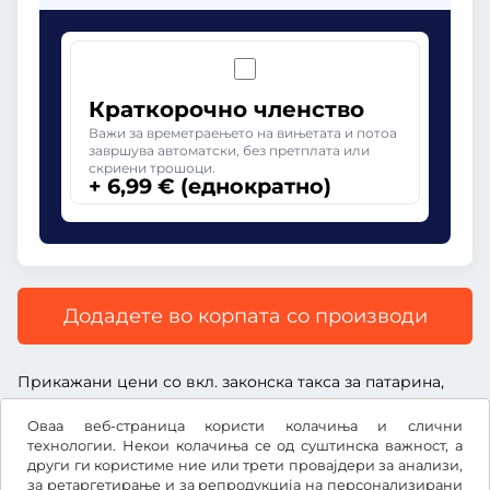
Краткорочно членство
Важи за времетраењето на вињетата и потоа
завршува автоматски, без претплата или
скриени трошоци.
+ 6,99 € (еднократно)
Додадете во корпата со производи
Прикажани цени со вкл. законска такса за патарина,
вкл. надоместок за услуга и вкл. законски ДДВ.
Оваа веб-страница користи колачиња и слични
технологии. Некои колачиња се од суштинска важност, а
други ги користиме ние или трети провајдери за анализи,
за ретаргетирање и за репродукција на персонализирани