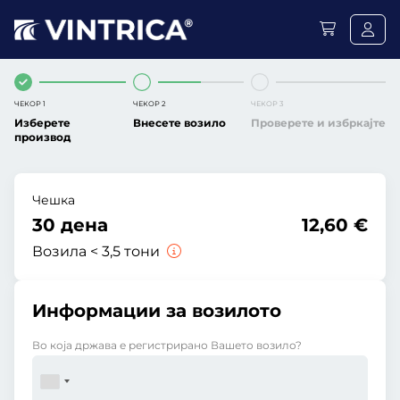
ЧЕКОР 1
ЧЕКОР 2
ЧЕКОР 3
Изберете
Внесете возило
Проверете и избркајте
производ
Чешка
30 дена
12,60 €
Возила < 3,5 тони
Информации за возилото
Во која држава е регистрирано Вашето возило?