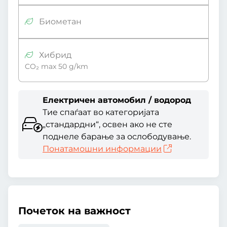
Биометан
Хибрид
CO₂ max 50 g/km
Електричен автомобил / водород
Тие спаѓаат во категоријата
„стандардни“, освен ако не сте
поднеле барање за ослободување.
Понатамошни информации
Почеток на важност