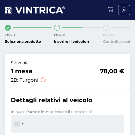
PASSO 1
PASSO 2
PASSO 3
Seleziona prodotto
Inserire il veicolon
Controlla e vai
Slovenia
1 mese
78,00 €
2B:
Furgoni
Dettagli relativi al veicolo
In quale Paese è immatricolato il tuo veicolo?