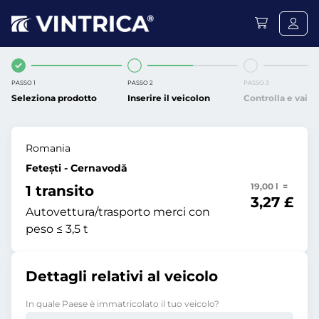
PASSO 1
PASSO 2
PASSO 3
Seleziona prodotto
Inserire il veicolon
Controlla e vai
Romania
Fetești - Cernavodă
19,00 l =
1 transito
3,27 £
Autovettura/trasporto merci con
peso ≤ 3,5 t
Dettagli relativi al veicolo
In quale Paese è immatricolato il tuo veicolo?