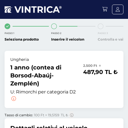
PASSO 1
PASSO 2
PASSO 3
Seleziona prodotto
Inserire il veicolon
Controlla e vai
Ungheria
2.500 Ft =
1 anno (contea di
487,90 TL ₺
Borsod-Abaúj-
Zemplén)
U:
Rimorchi per categoria D2
Tasso di cambio:
100 Ft = 19,5159 TL ₺