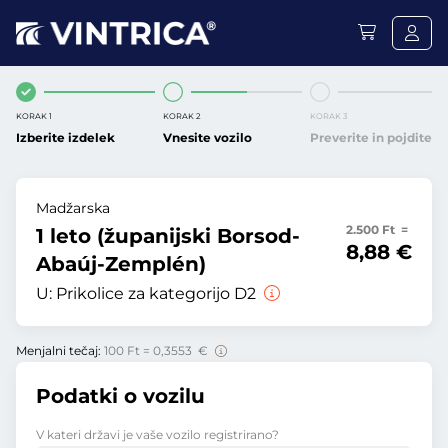
KORAK 1
KORAK 2
KORAK 3
Izberite izdelek
Vnesite vozilo
Preverite in pojdite
Madžarska
2.500 Ft =
1 leto (županijski Borsod-
8,88 €
Abaúj-Zemplén)
U:
Prikolice za kategorijo D2
Menjalni tečaj:
100 Ft = 0,3553 €
Podatki o vozilu
V kateri državi je vaše vozilo registrirano?