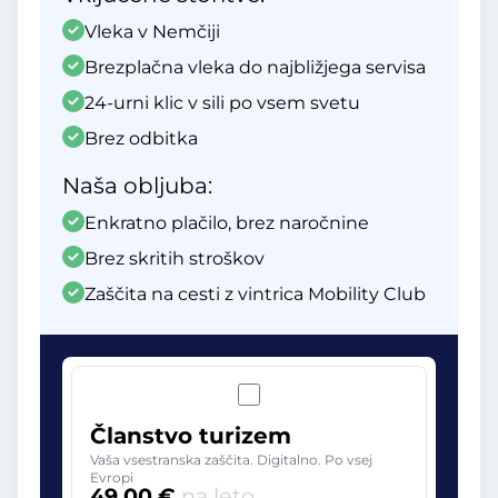
Vleka v Nemčiji
Brezplačna vleka do najbližjega servisa
24-urni klic v sili po vsem svetu
Brez odbitka
Naša obljuba:
Enkratno plačilo, brez naročnine
Brez skritih stroškov
Zaščita na cesti z vintrica Mobility Club
Članstvo turizem
Vaša vsestranska zaščita. Digitalno. Po vsej
Evropi
49,00 €
na leto