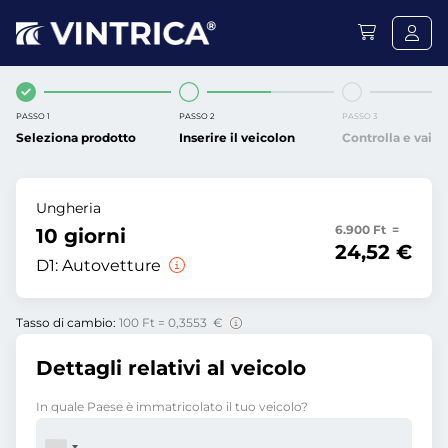
PASSO 1
PASSO 2
PASSO 3
Seleziona prodotto
Inserire il veicolon
Controlla e vai
Ungheria
6.900 Ft =
10 giorni
24,52 €
D1:
Autovetture
Tasso di cambio:
100 Ft = 0,3553 €
Dettagli relativi al veicolo
In quale Paese è immatricolato il tuo veicolo?